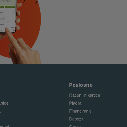
Poslovno
Računi in kartice
rtice
Plačila
a
Financiranje
Depoziti
sveti
Orodja