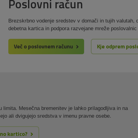
Poslovni račun
Brezskrbno vodenje sredstev v domači in tujih valutah,
debetna kartica in podpora razvejane mreže poslovalnic
Več o poslovnem računu
Kje odprem posl
 limita. Mesečna bremenitev je lahko prilagodljiva in na
ejo ali dvigujejo sredstva v imenu pravne osebe.
tno kartico?