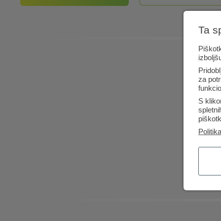
Ta s
Piškotk
izboljš
Pridobl
za potr
funkcio
S kliko
spletn
piškotk
Politik