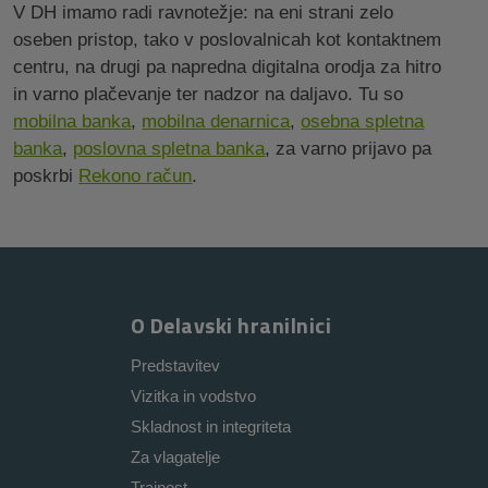
V DH imamo radi ravnotežje: na eni strani zelo
oseben pristop, tako v poslovalnicah kot kontaktnem
centru, na drugi pa napredna digitalna orodja za hitro
in varno plačevanje ter nadzor na daljavo. Tu so
mobilna banka
,
mobilna denarnica
,
osebna spletna
banka
,
poslovna spletna banka
, za varno prijavo pa
poskrbi
Rekono račun
.
O Delavski hranilnici
Predstavitev
Vizitka in vodstvo
Skladnost in integriteta
Za vlagatelje
Trajnost