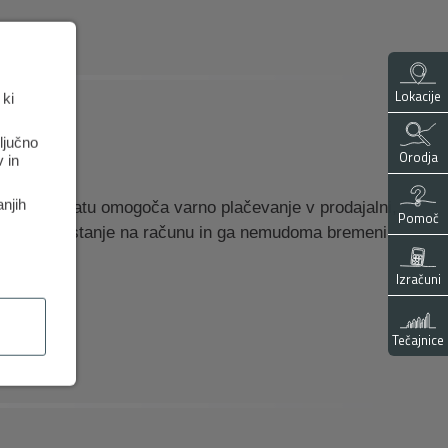
Lokacije
 ki
ključno
Orodja
 in
anjih
na bankomatu omogoča varno plačevanje v prodajalni,
Pomoč
 vezana na stanje na računu in ga nemudoma bremeni.
Izračuni
Tečajnice