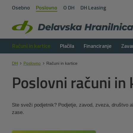
Osebno
Poslovno
O DH
DH Leasing
Računi in kartice
Plačila
Financiranje
Zava
DH
Poslovno
Računi in kartice
Poslovni računi in 
Ste sveži podjetnik? Podjetje, zavod, zveza, društvo ali
zase.