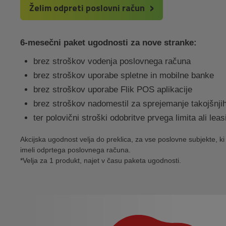
Želim odpreti poslovni račun
6-mesečni paket ugodnosti za nove stranke:
brez stroškov vodenja poslovnega računa
brez stroškov uporabe spletne in mobilne banke
brez stroškov uporabe Flik POS aplikacije
brez stroškov nadomestil za sprejemanje takojšnjih 
ter polovični stroški odobritve prvega limita ali lea
Akcijska ugodnost velja do preklica, za vse poslovne subjekte, ki v
imeli odprtega poslovnega računa.
*Velja za 1 produkt, najet v času paketa ugodnosti.