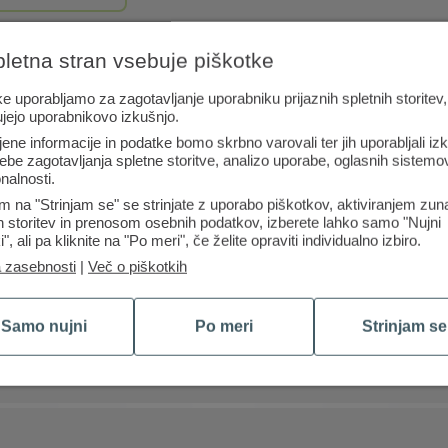
pletna stran vsebuje piškotke
e uporabljamo za zagotavljanje uporabniku prijaznih spletnih storitev,
ujejo uporabnikovo izkušnjo.
Debetna kartica
jene informacije in podatke bomo skrbno varovali ter jih uporabljali iz
ebe zagotavljanja spletne storitve, analizo uporabe, oglasnih sistemov
nalnosti.
m na "Strinjam se" se strinjate z uporabo piškotkov, aktiviranjem zun
Prejmete jo ob odprtju poslovnega računa. Poleg dviga 
ih storitev in prenosom osebnih podatkov, izberete lahko samo "Nujni
preko spleta ali mobilne naprave. Vsaka transakcija je
i", ali pa kliknite na "Po meri", če želite opraviti individualno izbiro.
Ima vzpostavljen varnostni limit porabe.
a zasebnosti
|
Več o piškotkih
Več o debetni kartici
Samo nujni
Po meri
Strinjam se