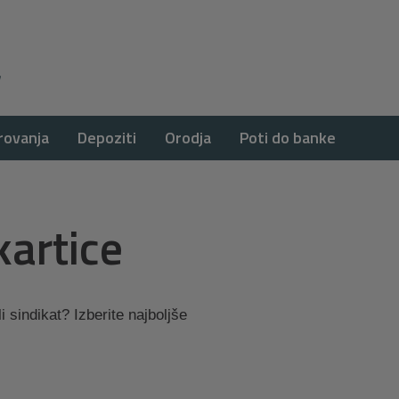
rovanja
Depoziti
Orodja
Poti do banke
kartice
 sindikat? Izberite najboljše