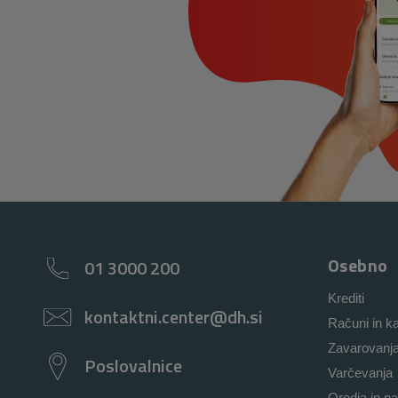
Osebno
01 3000 200
Krediti
kontaktni.center@dh.si
Računi in ka
Zavarovanj
Poslovalnice
Varčevanja
Orodja in na