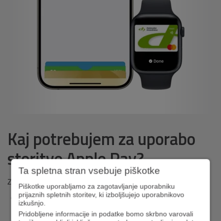
Kaj potrebujem za uporabo
storitve Apple Pay?
Ta spletna stran vsebuje piškotke
Za uporabo storitve Apple Pay potrebujete:
Piškotke uporabljamo za zagotavljanje uporabniku
prijaznih spletnih storitev, ki izboljšujejo uporabnikovo
napravo Apple (povezava na Naprave, združljive s storitvijo
izkušnjo.
Apple Pay -
Apple Podpora (SI)
,
Pridobljene informacije in podatke bomo skrbno varovali
DH debetno ali kreditno kartico,