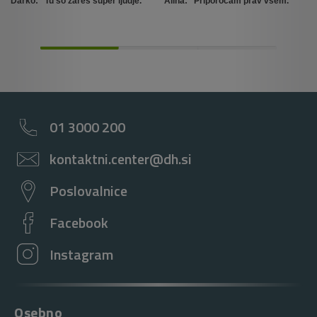
Darko: "Tu so zares super ljudje."
Alina: "Priporočam prav vsem."
01 3000 200
kontaktni.center@dh.si
Poslovalnice
Facebook
Instagram
Osebno