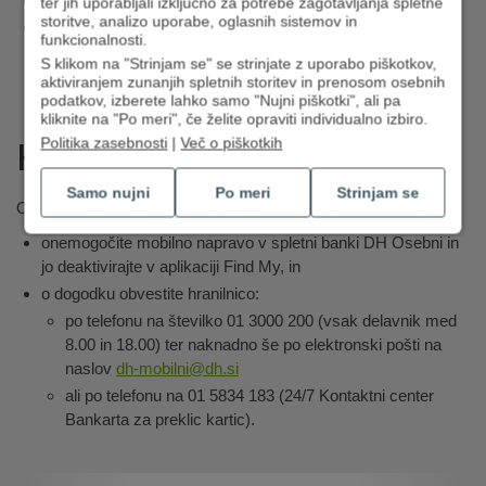
ter jih uporabljali izključno za potrebe zagotavljanja spletne
storitve, analizo uporabe, oglasnih sistemov in
račun Apple ID, povezan z vašo Apple napravo.
funkcionalnosti.
S klikom na "Strinjam se" se strinjate z uporabo piškotkov,
aktiviranjem zunanjih spletnih storitev in prenosom osebnih
podatkov, izberete lahko samo "Nujni piškotki", ali pa
kliknite na "Po meri", če želite opraviti individualno izbiro.
Kaj pa, če izgubim telefon?
Politika zasebnosti
|
Več o piškotkih
Samo nujni
Po meri
Strinjam se
Ob izgubi ali kraji mobilne naprave takoj:
onemogočite mobilno napravo v spletni banki DH Osebni in
jo deaktivirajte v aplikaciji Find My, in
o dogodku obvestite hranilnico:
po telefonu na številko 01 3000 200 (vsak delavnik med
8.00 in 18.00) ter naknadno še po elektronski pošti na
naslov
dh-mobilni@dh.si
ali po telefonu na 01 5834 183 (24/7 Kontaktni center
Bankarta za preklic kartic).