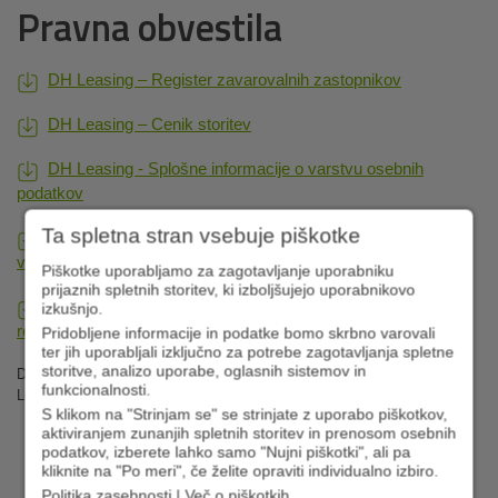
Pravna obvestila
DH Leasing – Register zavarovalnih zastopnikov
DH Leasing – Cenik storitev
DH Leasing - Splošne informacije o varstvu osebnih
podatkov
Ta spletna stran vsebuje piškotke
DH Leasing - Zahteva za uresničevanje pravic v zvezi z
varstvom osebnih podatkov
Piškotke uporabljamo za zagotavljanje uporabniku
prijaznih spletnih storitev, ki izboljšujejo uporabnikovo
DH Leasing – Pravilnik o pritožbenem postopku in
izkušnjo.
reševanju sporov
Pridobljene informacije in podatke bomo skrbno varovali
ter jih uporabljali izključno za potrebe zagotavljanja spletne
storitve, analizo uporabe, oglasnih sistemov in
Delavska hranilnica kot zastopnik pri trženju sodeluje z družbo DH
funkcionalnosti.
Leasing.
S klikom na "Strinjam se" se strinjate z uporabo piškotkov,
aktiviranjem zunanjih spletnih storitev in prenosom osebnih
podatkov, izberete lahko samo "Nujni piškotki", ali pa
kliknite na "Po meri", če želite opraviti individualno izbiro.
Politika zasebnosti
|
Več o piškotkih