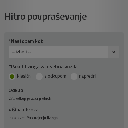
Hitro povpraševanje
Obrazec
*Nastopam kot
za
lizing
povpraševanje
*Paket lizinga za osebna vozila
klasični
z odkupom
napredni
Odkup
DA, odkup je zadnji obrok
Višina obroka
enaka ves čas trajanja lizinga