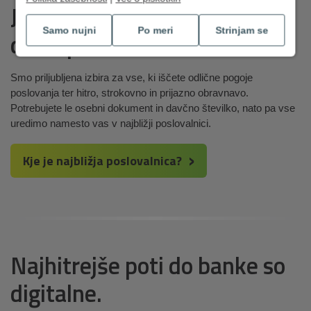
Je dozorel čas,
Samo nujni
Po meri
Strinjam se
da se preselite k nam?
Smo priljubljena izbira za vse, ki iščete odlične pogoje
poslovanja ter hitro, strokovno in prijazno obravnavo.
Potrebujete le osebni dokument in davčno številko, nato pa vse
uredimo namesto vas v najbližji poslovalnici.
Kje je najbližja poslovalnica?
Najhitrejše poti do banke so
digitalne.