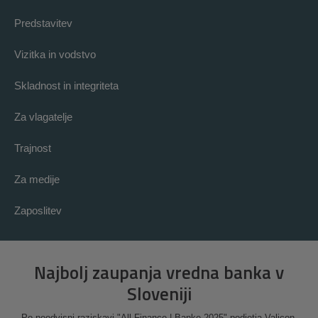
Predstavitev
Vizitka in vodstvo
Skladnost in integriteta
Za vlagatelje
Trajnost
Za medije
Zaposlitev
Najbolj zaupanja vredna banka v
Sloveniji
Po neodvisni raziskavi "All Finance | Banke 2025" podjetja Valicon.