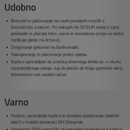
Udobno
Brezstično plačevanje na vseh prodajnih mestih z
brezstičnim znakom. Pri nakupih do 50 EUR kartico zgolj
prislonite in plačate hitro, varno in enostavno (meja se lahko
razlikuje glede na državo).
Dvigovanje gotovine na bankomatih.
Nakupovanje in plačevanje preko spleta.
Kartico uporabljate do zneska dnevnega limita oz. v okviru
razpoložljivega stanja, saj ob plačilu ali dvigu gotovine takoj
bremenimo vaš osebni račun.
Varno
Nadzor, upravljanje kartice in dodatno potrjevanje spletnih
plačil v mobilni denarnici DH Denarnik.
Varnostno SMS-sporočilo ob opravljeni transakciji s kartico.