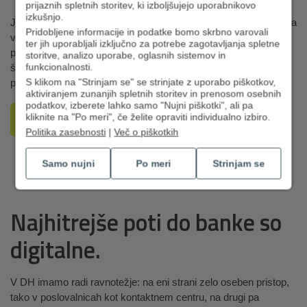
prijaznih spletnih storitev, ki izboljšujejo uporabnikovo
izkušnjo.
Je dozorel čas, da se preselite k nam? Smo priljubljena izbira za
Pridobljene informacije in podatke bomo skrbno varovali
vse, ki iščete odlične pogoje poslovanja ter hitro, strokovno in
ter jih uporabljali izključno za potrebe zagotavljanja spletne
prijazno obravnavo. Potrebujete le osebni dokument in davčno
storitve, analizo uporabe, oglasnih sistemov in
funkcionalnosti.
številko, nato pa vse uredimo namesto vas v najbližji
S klikom na "Strinjam se" se strinjate z uporabo piškotkov,
poslovalnici.
aktiviranjem zunanjih spletnih storitev in prenosom osebnih
podatkov, izberete lahko samo "Nujni piškotki", ali pa
Kje je najbližja poslovalnica?
kliknite na "Po meri", če želite opraviti individualno izbiro.
Politika zasebnosti
|
Več o piškotkih
Samo nujni
Po meri
Strinjam se
Najhitrejše poti do banke so
digitalne.
V DH imamo radi ravnotežje: na eni strani zelo oseben pristop,
tako v poslovalnicah kot kontaktnem centru, na drugi pa