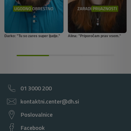
Darko: "Tu so zares super ljudje."
Alina: "Priporočam prav vsem."
01 3000 200
kontaktni.center@dh.si
Poslovalnice
Facebook