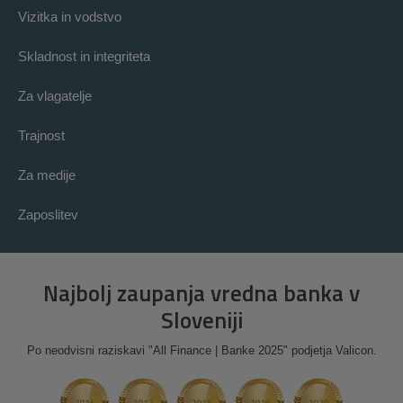
Vizitka in vodstvo
Skladnost in integriteta
Za vlagatelje
Trajnost
Za medije
Zaposlitev
Najbolj zaupanja vredna banka v
Sloveniji
Po neodvisni raziskavi "All Finance | Banke 2025" podjetja Valicon.