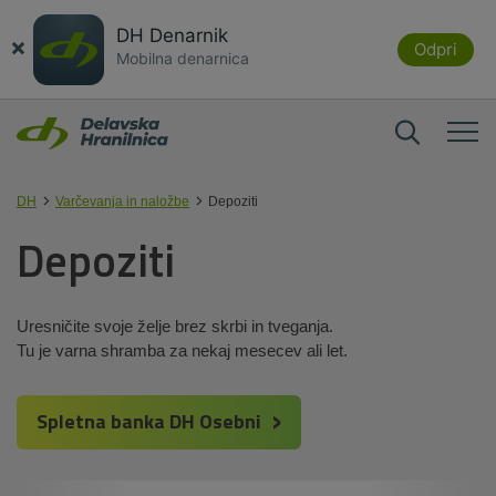
DH Denarnik
×
Odpri
Mobilna denarnica
DH
Varčevanja in naložbe
Depoziti
Depoziti
Uresničite svoje želje brez skrbi in tveganja.
Tu je varna shramba za nekaj mesecev ali let.
Spletna banka DH Osebni