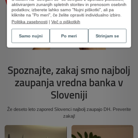
aktiviranjem zunanjih spletnih storitev in prenosom osebnih
podatkov, izberete lahko samo "Nujni piškotki", ali pa
kliknite na "Po meri", če želite opraviti individualno izbiro.
Politika zasebnosti
|
Več o piškotkih
Samo nujni
Po meri
Strinjam se
Spoznajte, zakaj smo najbolj
zaupanja vredna banka v
Sloveniji
Že deseto leto zapored Slovenci najbolj zaupajo DH. Preverite
zakaj!