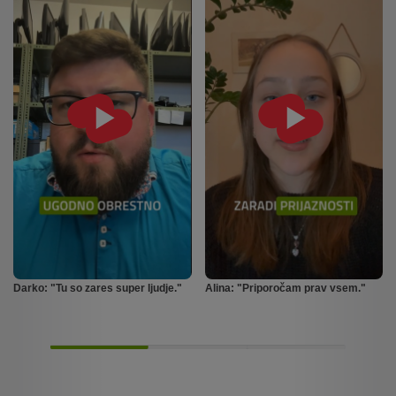
Darko: "Tu so zares super ljudje."
Alina: "Priporočam prav vsem."