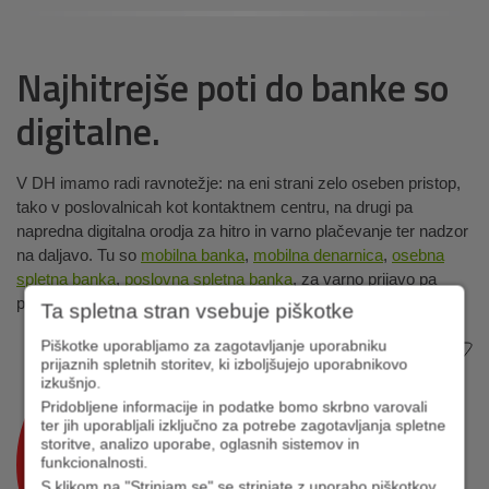
Najhitrejše poti do banke so
digitalne.
V DH imamo radi ravnotežje: na eni strani zelo oseben pristop,
tako v poslovalnicah kot kontaktnem centru, na drugi pa
napredna digitalna orodja za hitro in varno plačevanje ter nadzor
na daljavo. Tu so
mobilna banka
,
mobilna denarnica
,
osebna
spletna banka
,
poslovna spletna banka
, za varno prijavo pa
poskrbi
Rekono račun
.
Ta spletna stran vsebuje piškotke
Piškotke uporabljamo za zagotavljanje uporabniku
prijaznih spletnih storitev, ki izboljšujejo uporabnikovo
izkušnjo.
Pridobljene informacije in podatke bomo skrbno varovali
ter jih uporabljali izključno za potrebe zagotavljanja spletne
storitve, analizo uporabe, oglasnih sistemov in
funkcionalnosti.
S klikom na "Strinjam se" se strinjate z uporabo piškotkov,