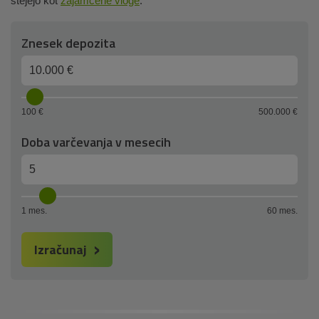
štejejo kot
zajamčene vloge
.
Obrazec
Znesek depozita
za
informativni
izračun
varčevanja
100 €
500.000 €
Doba varčevanja v mesecih
1 mes.
60 mes.
Izračunaj