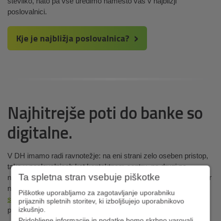
številko, nato pa vse uredimo namesto vas v najbližji
poslovalnici.
Kje je najbližja poslovalnica?
Najhitrejše poti do banke so
digitalne.
V DH imamo radi ravnotežje: na eni strani zelo oseben pristop,
tako v poslovalnicah kot kontaktnem centru, na drugi pa
Ta spletna stran vsebuje piškotke
napredna digitalna orodja za hitro in varno plačevanje ter nadzor
na daljavo. Tu so
mobilna banka
,
mobilna denarnica
,
osebna
Piškotke uporabljamo za zagotavljanje uporabniku
spletna banka
,
poslovna spletna banka
, za varno prijavo pa
prijaznih spletnih storitev, ki izboljšujejo uporabnikovo
izkušnjo.
poskrbi
Rekono račun
.
Pridobljene informacije in podatke bomo skrbno varovali