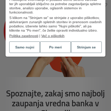
ter jih uporabljali izključno za potrebe zagotavljanja spletne
storitve, analizo uporabe, oglasnih sistemov in
funkcionalnosti.
S klikom na "Strinjam se" se strinjate z uporabo piškotkov,
aktiviranjem zunanjih spletnih storitev in prenosom osebnih
podatkov, izberete lahko samo "Nujni piškotki", ali pa
kliknite na "Po meri", če želite opraviti individualno izbiro.
Politika zasebnosti
|
Več o piškotkih
Samo nujni
Po meri
Strinjam se
Spoznajte, zakaj smo najbolj
zaupanja vredna banka v