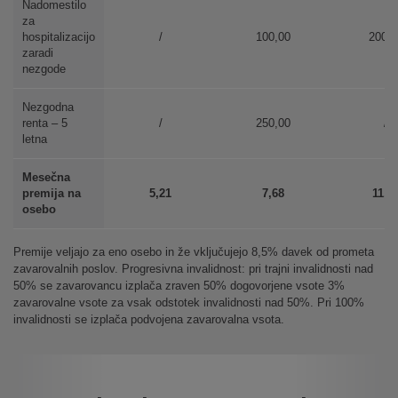
Nadomestilo
za
hospitalizacijo
/
100,00
200,0
zaradi
nezgode
Nezgodna
renta – 5
/
250,00
/
letna
Mesečna
premija na
5,21
7,68
11,4
osebo
Premije veljajo za eno osebo in že vključujejo 8,5% davek od prometa
zavarovalnih poslov. Progresivna invalidnost: pri trajni invalidnosti nad
50% se zavarovancu izplača zraven 50% dogovorjene vsote 3%
zavarovalne vsote za vsak odstotek invalidnosti nad 50%. Pri 100%
invalidnosti se izplača podvojena zavarovalna vsota.