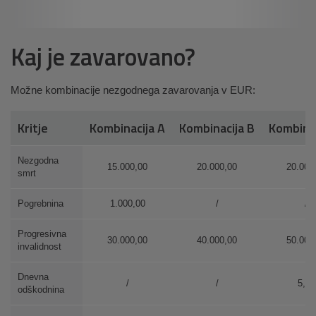
Kaj je zavarovano?
Možne kombinacije nezgodnega zavarovanja v EUR:
Kritje
Kombinacija A
Kombinacija B
Kombinac
Nezgodna
15.000,00
20.000,00
20.000
smrt
Pogrebnina
1.000,00
/
/
Progresivna
30.000,00
40.000,00
50.000
invalidnost
Dnevna
/
/
5,00
odškodnina