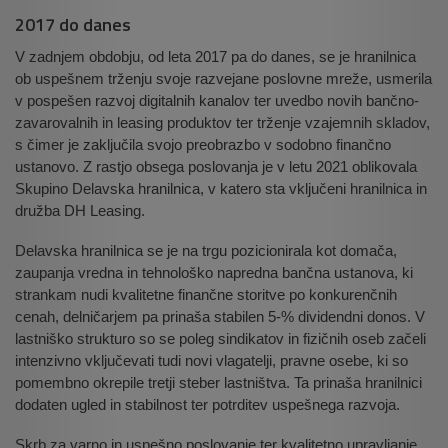
2017 do danes
V zadnjem obdobju, od leta 2017 pa do danes, se je hranilnica
ob uspešnem trženju svoje razvejane poslovne mreže, usmerila
v pospešen razvoj digitalnih kanalov ter uvedbo novih bančno-
zavarovalnih in leasing produktov ter trženje vzajemnih skladov,
s čimer je zaključila svojo preobrazbo v sodobno finančno
ustanovo. Z rastjo obsega poslovanja je v letu 2021 oblikovala
Skupino Delavska hranilnica, v katero sta vključeni hranilnica in
družba DH Leasing.
Delavska hranilnica se je na trgu pozicionirala kot domača,
zaupanja vredna in tehnološko napredna bančna ustanova, ki
strankam nudi kvalitetne finančne storitve po konkurenčnih
cenah, delničarjem pa prinaša stabilen 5-% dividendni donos. V
lastniško strukturo so se poleg sindikatov in fizičnih oseb začeli
intenzivno vključevati tudi novi vlagatelji, pravne osebe, ki so
pomembno okrepile tretji steber lastništva. Ta prinaša hranilnici
dodaten ugled in stabilnost ter potrditev uspešnega razvoja.
Skrb za varno in uspešno poslovanje ter kvalitetno upravljanje