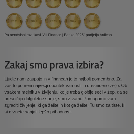
Po neodvisni raziskavi "All Finance | Banke 2025" podjetja Valicon.
Zakaj smo prava izbira?
Ljudje nam zaupajo in v financah je to najbolj pomembno. Za
vas to pomeni največji občutek varnosti in uresničeno željo. Ob
vsakem mejniku v življenju, ko je treba globlje seči v žep, da se
uresničijo dolgoletne sanje, smo z vami. Pomagamo vam
zgraditi življenje, ki ga želite in kot ga želite. Tu smo za tiste, ki
si drznete sanjati lepšo prihodnost.