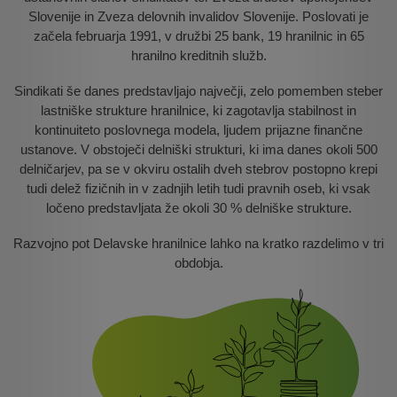
Slovenije in Zveza delovnih invalidov Slovenije. Poslovati je
začela februarja 1991, v družbi 25 bank, 19 hranilnic in 65
hranilno kreditnih služb.
Sindikati še danes predstavljajo največji, zelo pomemben steber
lastniške strukture hranilnice, ki zagotavlja stabilnost in
kontinuiteto poslovnega modela, ljudem prijazne finančne
ustanove. V obstoječi delniški strukturi, ki ima danes okoli 500
delničarjev, pa se v okviru ostalih dveh stebrov postopno krepi
tudi delež fizičnih in v zadnjih letih tudi pravnih oseb, ki vsak
ločeno predstavljata že okoli 30 % delniške strukture.
Razvojno pot Delavske hranilnice lahko na kratko razdelimo v tri
obdobja.