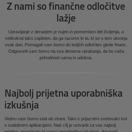
Z nami so finančne odločitve
lažje
Upravljanje z denarjem je nujen in pomemben del življenja, a
velikokrat tako zapleten, da ga razume le ta, ki se s tem ukvarja
vsak dan. Pomagali vam bomo do boljših odločitev glede financ.
Odgovorili vam bomo na vsa denarna vprašanja, da bo vaša
prihodnost varna in udobna.
Najbolj prijetna uporabniška
izkušnja
Vedno vam bomo stali ob strani. Tako s prijaznimi svetovalci kot
s sodobnimi aplikacijami. Naš cilj je ustvariti za vas najbolj
prijetno, enostavno in varno uporabniško izkušnjo, dosegati