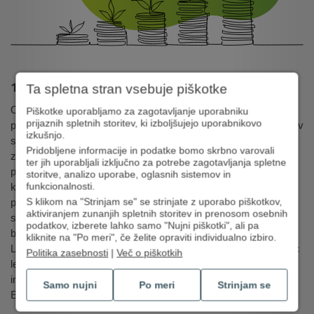
1990 do 2005
Ta spletna stran vsebuje piškotke
Obdobje od leta 1990 do 2005 so zaznamovali majhni, a
Piškotke uporabljamo za zagotavljanje uporabniku
prijaznih spletnih storitev, ki izboljšujejo uporabnikovo
pomembni razvojni koraki na bančnem trgu. Število družbenikov
izkušnjo.
se je povečevalo vse do leta 2000, ko se je hranilnica, v skladu
Pridobljene informacije in podatke bomo skrbno varovali
z bančnim zakonom, preoblikovala v delniško družbo ter
ter jih uporabljali izključno za potrebe zagotavljanja spletne
pridobila dovoljenje za opravljanje plačilnega prometa. S
storitve, analizo uporabe, oglasnih sistemov in
funkcionalnosti.
kasnejšo pridobitvijo licenc za opravljanje osnovnih bančnih
S klikom na "Strinjam se" se strinjate z uporabo piškotkov,
poslov je hranilnica postala enakopraven bančni subjekt na
aktiviranjem zunanjih spletnih storitev in prenosom osebnih
slovenskem bančnem trgu. Vključila se je v jamstveno shemo
podatkov, izberete lahko samo "Nujni piškotki", ali pa
bank in hranilnic, postala je članica Združenja bank Slovenije.
kliknite na "Po meri", če želite opraviti individualno izbiro.
Leta 2000 je pripojila Mariborsko hranilnico in posojilnico. Konec
Politika zasebnosti
|
Več o piškotkih
leta 2005 je bilo v hranilnici 35 zaposlenih, v poslovni mreži je
imela pet poslovalnic, njena bilančna vsota je znašala 86 mio
Samo nujni
Po meri
Strinjam se
EUR.