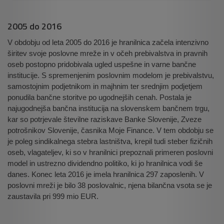
2005 do 2016
V obdobju od leta 2005 do 2016 je hranilnica začela intenzivno
širitev svoje poslovne mreže in v očeh prebivalstva in pravnih
oseb postopno pridobivala ugled uspešne in varne bančne
institucije. S spremenjenim poslovnim modelom je prebivalstvu,
samostojnim podjetnikom in majhnim ter srednjim podjetjem
ponudila bančne storitve po ugodnejših cenah. Postala je
najugodnejša bančna institucija na slovenskem bančnem trgu,
kar so potrjevale številne raziskave Banke Slovenije, Zveze
potrošnikov Slovenije, časnika Moje Finance. V tem obdobju se
je poleg sindikalnega stebra lastništva, krepil tudi steber fizičnih
oseb, vlagateljev, ki so v hranilnici prepoznali primeren poslovni
model in ustrezno dividendno politiko, ki jo hranilnica vodi še
danes. Konec leta 2016 je imela hranilnica 297 zaposlenih. V
poslovni mreži je bilo 38 poslovalnic, njena bilančna vsota se je
zaustavila pri 999 mio EUR.