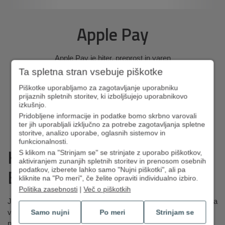
Apple Pay
Apple Pay je hiter, preprost in varen
način plačevanja s karticami DH.
Ta spletna stran vsebuje piškotke
Piškotke uporabljamo za zagotavljanje uporabniku
prijaznih spletnih storitev, ki izboljšujejo uporabnikovo
Več o tem
izkušnjo.
Pridobljene informacije in podatke bomo skrbno varovali
ter jih uporabljali izključno za potrebe zagotavljanja spletne
storitve, analizo uporabe, oglasnih sistemov in
funkcionalnosti.
Kako zamenjati banko?
S klikom na "Strinjam se" se strinjate z uporabo piškotkov,
aktiviranjem zunanjih spletnih storitev in prenosom osebnih
Enostavno.
podatkov, izberete lahko samo "Nujni piškotki", ali pa
kliknite na "Po meri", če želite opraviti individualno izbiro.
Politika zasebnosti
|
Več o piškotkih
Je dozorel čas, da se preselite k nam? Smo priljubljena izbira za
vse, ki iščete odlične pogoje poslovanja ter hitro, strokovno in
Samo nujni
Po meri
Strinjam se
prijazno obravnavo. Potrebujete le osebni dokument in davčno