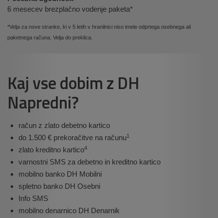
6 mesecev brezplačno vodenje paketa*
*Velja za nove stranke, ki v 5 letih v hranilnici niso imele odprtega osebnega ali
paketnega računa.
Velja do preklica.
Kaj vse dobim z DH
Napredni?
račun z zlato debetno kartico
1
do 1.500 € prekoračitve na računu
4
zlato kreditno kartico
varnostni SMS za debetno in kreditno kartico
mobilno banko DH Mobilni
spletno banko DH Osebni
Info SMS
mobilno denarnico DH Denarnik