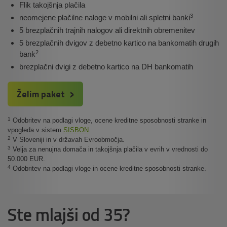
Flik takojšnja plačila
3
neomejene plačilne naloge v mobilni ali spletni banki
5 brezplačnih trajnih nalogov ali direktnih obremenitev
5 brezplačnih dvigov z debetno kartico na bankomatih drugih
2
bank
brezplačni dvigi z debetno kartico na DH bankomatih
Želim paket
1
Odobritev na podlagi vloge, ocene kreditne sposobnosti stranke in
vpogleda v sistem
SISBON
.
2
V Sloveniji in v državah Evroobmočja.
3
Velja za nenujna domača in takojšnja plačila v evrih v vrednosti do
50.000 EUR.
4
Odobritev na podlagi vloge in ocene kreditne sposobnosti stranke.
Ste mlajši od 35?