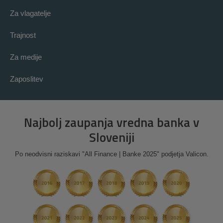
Za vlagatelje
Trajnost
Za medije
Zaposlitev
Najbolj zaupanja vredna banka v
Sloveniji
Po neodvisni raziskavi "All Finance | Banke 2025" podjetja Valicon.