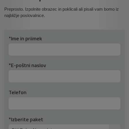
Preprosto. Izpolnite obrazec in poklicali ali pisali vam bomo iz
najbližje poslovalnice.
Obrazec
*Ime in priimek
za
naročilo
paketa
*E-poštni naslov
Telefon
*Izberite paket