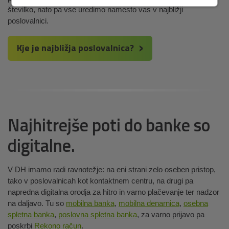
številko, nato pa vse uredimo namesto vas v najbližji
poslovalnici.
Kje je najbližja poslovalnica?
Najhitrejše poti do banke so
digitalne.
V DH imamo radi ravnotežje: na eni strani zelo oseben pristop,
tako v poslovalnicah kot kontaktnem centru, na drugi pa
napredna digitalna orodja za hitro in varno plačevanje ter nadzor
na daljavo. Tu so
mobilna banka
,
mobilna denarnica
,
osebna
spletna banka
,
poslovna spletna banka
, za varno prijavo pa
poskrbi
Rekono račun
.