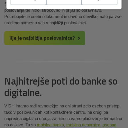
Smo priljubljena izbira za vse, ki iščete odlične pogoje
poslovanja ter hitro, strokovno in prijazno obravnavo.
Potrebujete le osebni dokument in davčno številko, nato pa vse
uredimo namesto vas v najbližji poslovalnici.
Kje je najbližja poslovalnica?
Najhitrejše poti do banke so
digitalne.
V DH imamo radi ravnotežje: na eni strani zelo oseben pristop,
tako v poslovalnicah kot kontaktnem centru, na drugi pa
napredna digitalna orodja za hitro in varno plačevanje ter nadzor
na daljavo. Tu so
mobilna banka
,
mobilna denarnica
,
osebna