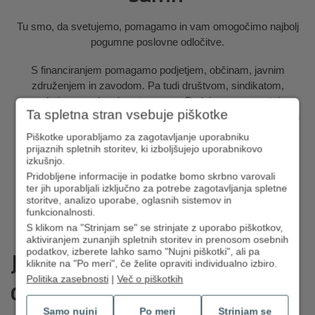
Tu smo, da svetujemo, pomagamo in vam omogočimo najbolj
pogumne poslovne odločitve.
S financiranjem pomagamo podjetjem, občinam, javnim
združenjem in zavodom. Pa tudi društvom, sindikatom,
zasebnim zavodom in ustanovam. Podpiramo samostojne
Ta spletna stran vsebuje piškotke
podjetnike in zasebnike, kot so odvetniki, notarji in zdravstveni
zasebniki. Pogovorimo se o prihodnosti.
Piškotke uporabljamo za zagotavljanje uporabniku
prijaznih spletnih storitev, ki izboljšujejo uporabnikovo
izkušnjo.
Kje je najbližja poslovalnica?
Pridobljene informacije in podatke bomo skrbno varovali
ter jih uporabljali izključno za potrebe zagotavljanja spletne
storitve, analizo uporabe, oglasnih sistemov in
funkcionalnosti.
S klikom na "Strinjam se" se strinjate z uporabo piškotkov,
aktiviranjem zunanjih spletnih storitev in prenosom osebnih
Je dozorel čas,
podatkov, izberete lahko samo "Nujni piškotki", ali pa
kliknite na "Po meri", če želite opraviti individualno izbiro.
da se preselite k nam?
Politika zasebnosti
|
Več o piškotkih
Samo nujni
Po meri
Strinjam se