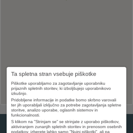
Ta spletna stran vsebuje piškotke
Piškotke uporabljamo za zagotavljanje uporabniku
prijaznih spletnih storitev, ki izboljšujejo uporabnikovo
izkušnjo.
Pridobljene informacije in podatke bomo skrbno varovali
ter jih uporabljali izključno za potrebe zagotavljanja spletne
storitve, analizo uporabe, oglasnih sistemov in
funkcionalnosti.
S klikom na "Strinjam se" se strinjate z uporabo piškotkov,
01 3000 200
aktiviranjem zunanjih spletnih storitev in prenosom osebnih
podatkov, izberete lahko samo "Nujni piškotki", ali pa