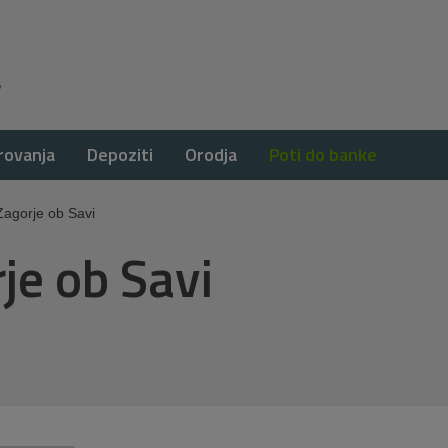
rovanja
Depoziti
Orodja
Poti do banke
Zagorje ob Savi
je ob Savi