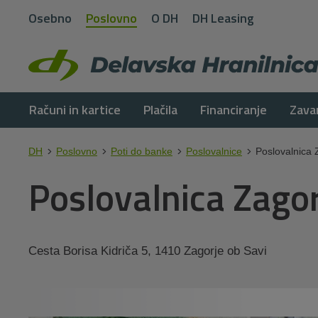
Osebno
Poslovno
O DH
DH Leasing
Računi in kartice
Plačila
Financiranje
Zava
DH
Poslovno
Poti do banke
Poslovalnice
Poslovalnica 
Poslovalnica Zagor
Cesta Borisa Kidriča 5, 1410 Zagorje ob Savi