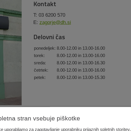
Kontakt
T: 03 6200 570
E:
zagorje@dh.si
Delovni čas
ponedeljek:
8.00-12.00 in 13.00-16.00
torek:
8.00-12.00 in 13.00-16.00
sreda:
8.00-12.00 in 13.00-16.30
četrtek:
8.00-12.00 in 13.00-16.00
petek:
8.00-12.00 in 13.00-15.30
pletna stran vsebuje piškotke
e uporabljamo za zagotavljanje uporabniku prijaznih spletnih storitev,