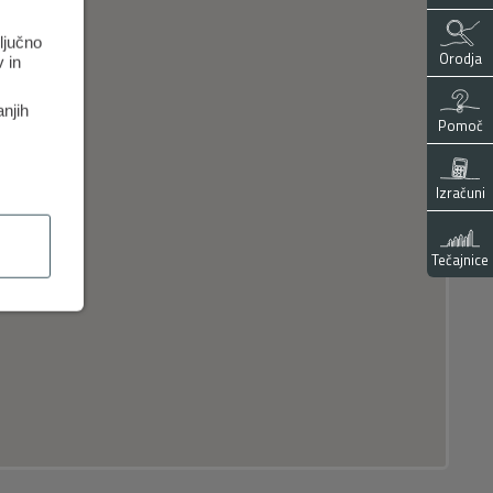
ključno
Orodja
 in
anjih
Pomoč
Izračuni
Tečajnice