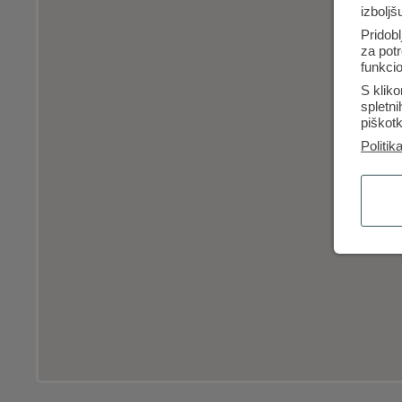
izboljš
Pridobl
za potr
funkcio
S kliko
spletn
piškotk
Politik