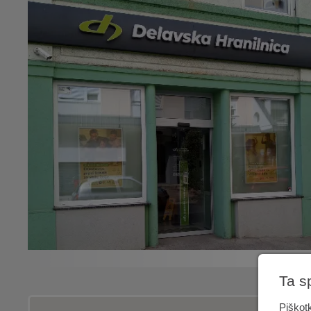
Ta s
Piškotk