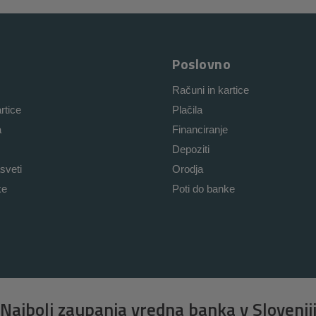
Poslovno
Računi in kartice
rtice
Plačila
a
Financiranje
Depoziti
sveti
Orodja
ke
Poti do banke
Najbolj zaupanja vredna banka v Slovenij