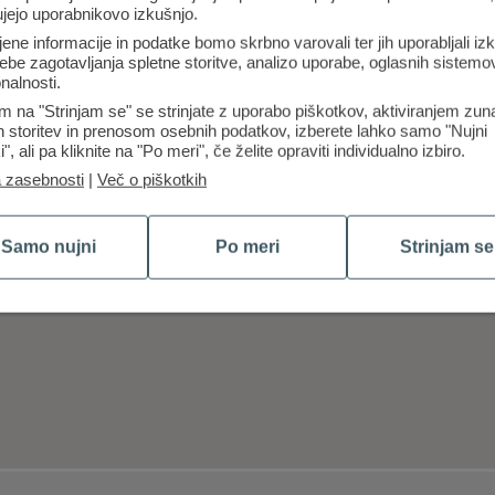
ujejo uporabnikovo izkušnjo.
jene informacije in podatke bomo skrbno varovali ter jih uporabljali iz
ebe zagotavljanja spletne storitve, analizo uporabe, oglasnih sistemov
nalnosti.
m na "Strinjam se" se strinjate z uporabo piškotkov, aktiviranjem zun
ih storitev in prenosom osebnih podatkov, izberete lahko samo "Nujni
i", ali pa kliknite na "Po meri", če želite opraviti individualno izbiro.
a zasebnosti
|
Več o piškotkih
Samo nujni
Po meri
Strinjam se