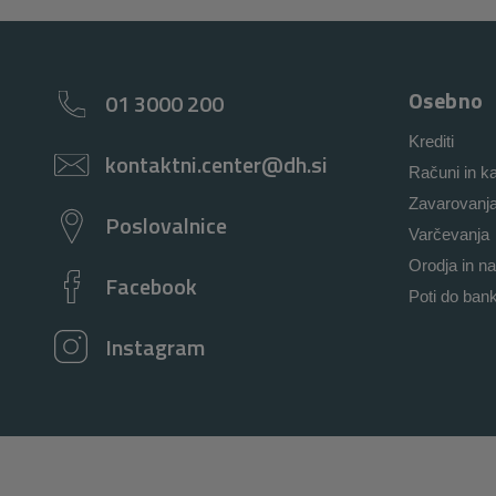
Osebno
01 3000 200
Krediti
kontaktni.center@dh.si
Računi in ka
Zavarovanj
Poslovalnice
Varčevanja
Orodja in na
Facebook
Poti do ban
Instagram