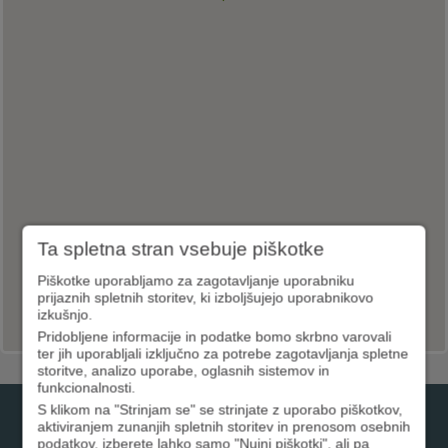
Ta spletna stran vsebuje piškotke
Piškotke uporabljamo za zagotavljanje uporabniku
prijaznih spletnih storitev, ki izboljšujejo uporabnikovo
izkušnjo.
Pridobljene informacije in podatke bomo skrbno varovali
ter jih uporabljali izključno za potrebe zagotavljanja spletne
storitve, analizo uporabe, oglasnih sistemov in
funkcionalnosti.
S klikom na "Strinjam se" se strinjate z uporabo piškotkov,
01 3000 200
aktiviranjem zunanjih spletnih storitev in prenosom osebnih
podatkov, izberete lahko samo "Nujni piškotki", ali pa