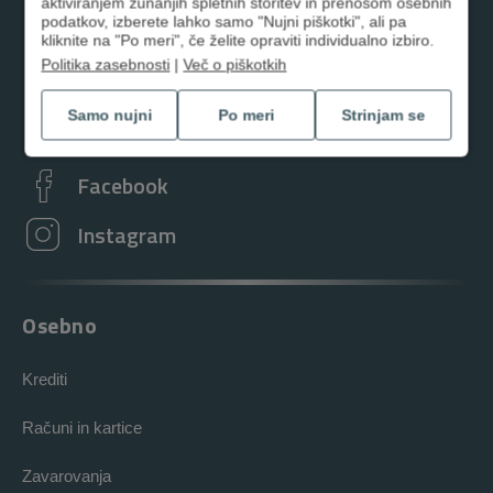
aktiviranjem zunanjih spletnih storitev in prenosom osebnih
podatkov, izberete lahko samo "Nujni piškotki", ali pa
01 3000 200
kliknite na "Po meri", če želite opraviti individualno izbiro.
Politika zasebnosti
|
Več o piškotkih
kontaktni.center@dh.si
Samo nujni
Po meri
Strinjam se
Poslovalnice
Facebook
Instagram
Osebno
Krediti
Računi in kartice
Zavarovanja