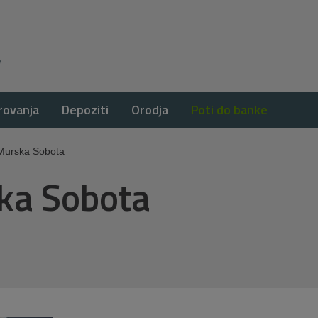
rovanja
Depoziti
Orodja
Poti do banke
Murska Sobota
ka Sobota