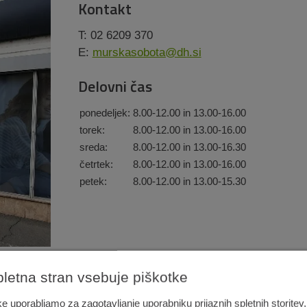
Kontakt
T: 02 6209 370
E:
murskasobota@dh.si
Delovni čas
ponedeljek:
8.00-12.00 in 13.00-16.00
torek:
8.00-12.00 in 13.00-16.00
sreda:
8.00-12.00 in 13.00-16.30
četrtek:
8.00-12.00 in 13.00-16.00
petek:
8.00-12.00 in 13.00-15.30
pletna stran vsebuje piškotke
e uporabljamo za zagotavljanje uporabniku prijaznih spletnih storitev,