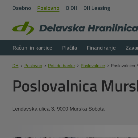
Osebno
Poslovno
O DH
DH Leasing
Računi in kartice
Plačila
Financiranje
Zava
DH
Poslovno
Poti do banke
Poslovalnice
Poslovalnica 
Poslovalnica Murs
Lendavska ulica 3, 9000 Murska Sobota