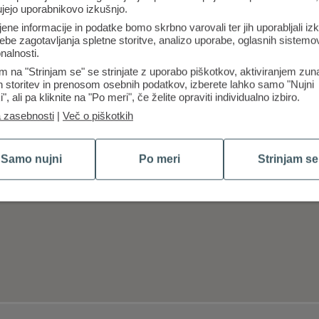
ujejo uporabnikovo izkušnjo.
jene informacije in podatke bomo skrbno varovali ter jih uporabljali iz
ebe zagotavljanja spletne storitve, analizo uporabe, oglasnih sistemov
nalnosti.
m na "Strinjam se" se strinjate z uporabo piškotkov, aktiviranjem zun
ih storitev in prenosom osebnih podatkov, izberete lahko samo "Nujni
i", ali pa kliknite na "Po meri", če želite opraviti individualno izbiro.
a zasebnosti
|
Več o piškotkih
Samo nujni
Po meri
Strinjam se