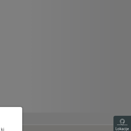
Lokacije
 ki