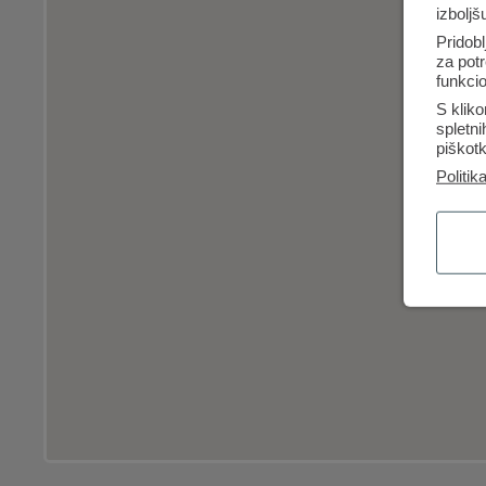
izboljš
Pridobl
za potr
funkcio
S kliko
spletn
piškotk
Politik