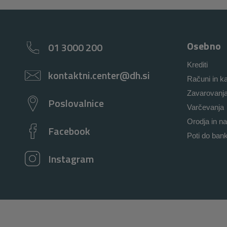
Osebno
01 3000 200
Krediti
kontaktni.center@dh.si
Računi in ka
Zavarovanj
Poslovalnice
Varčevanja
Orodja in na
Facebook
Poti do ban
Instagram