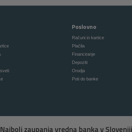
Poslovno
Računi in kartice
rtice
Plačila
a
Financiranje
Depoziti
sveti
Orodja
ke
Poti do banke
Najbolj zaupanja vredna banka v Slovenij