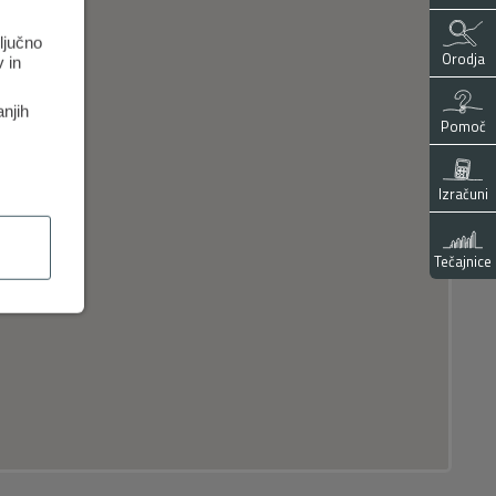
ključno
Orodja
 in
anjih
Pomoč
Izračuni
Tečajnice