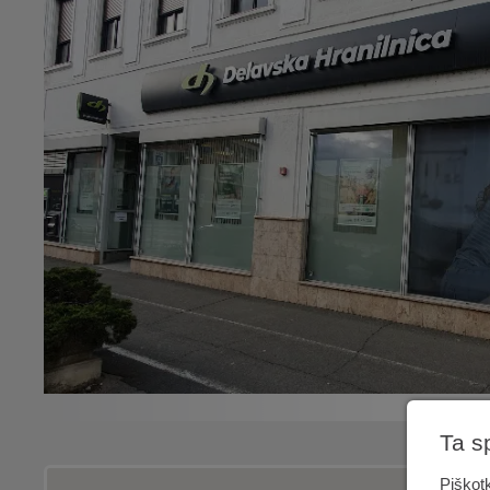
Ta s
Piškotk