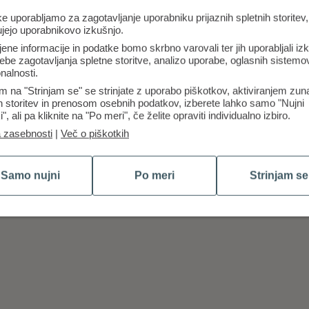
e uporabljamo za zagotavljanje uporabniku prijaznih spletnih storitev,
ujejo uporabnikovo izkušnjo.
jene informacije in podatke bomo skrbno varovali ter jih uporabljali iz
ebe zagotavljanja spletne storitve, analizo uporabe, oglasnih sistemov
nalnosti.
m na "Strinjam se" se strinjate z uporabo piškotkov, aktiviranjem zun
ih storitev in prenosom osebnih podatkov, izberete lahko samo "Nujni
i", ali pa kliknite na "Po meri", če želite opraviti individualno izbiro.
a zasebnosti
|
Več o piškotkih
Samo nujni
Po meri
Strinjam se