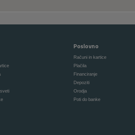
Poslovno
Računi in kartice
rtice
Plačila
a
Financiranje
Depoziti
sveti
Orodja
ke
Poti do banke