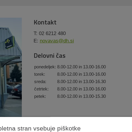
Kontakt
T: 02 6212 480
E:
novavas@dh.si
Delovni čas
ponedeljek:
8.00-12.00 in 13.00-16.00
torek:
8.00-12.00 in 13.00-16.00
sreda:
8.00-12.00 in 13.00-16.30
četrtek:
8.00-12.00 in 13.00-16.00
petek:
8.00-12.00 in 13.00-15.30
pletna stran vsebuje piškotke