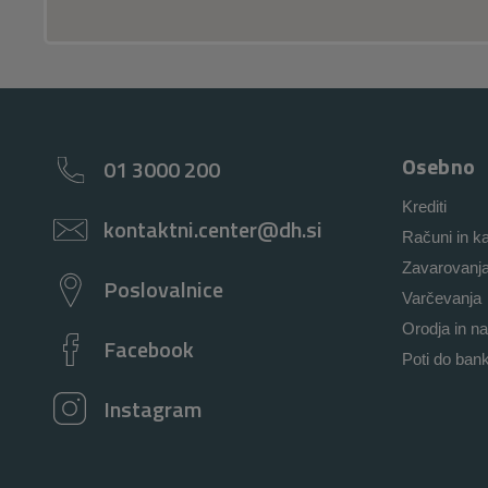
Osebno
01 3000 200
Krediti
kontaktni.center@dh.si
Računi in ka
Zavarovanj
Poslovalnice
Varčevanja
Orodja in na
Facebook
Poti do ban
Instagram