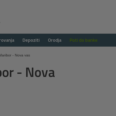
rovanja
Depoziti
Orodja
Poti do banke
Maribor - Nova vas
bor - Nova