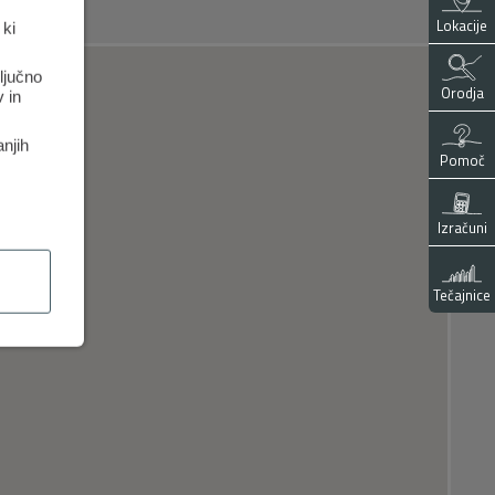
Lokacije
 ki
ključno
Orodja
 in
anjih
Pomoč
Izračuni
Tečajnice