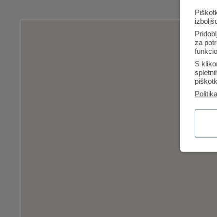
Piškotk
izboljš
Pridobl
za potr
funkcio
S kliko
spletn
piškotk
Politik