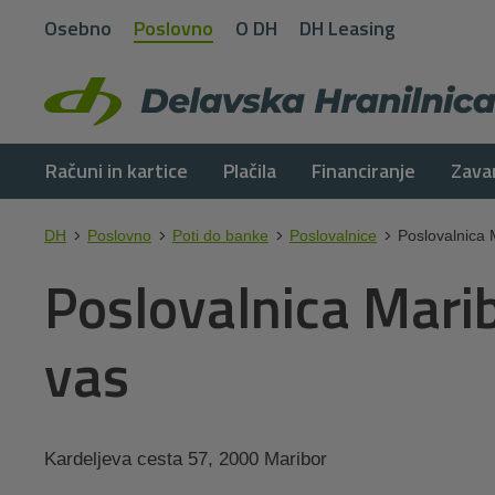
Osebno
Poslovno
O DH
DH Leasing
Računi in kartice
Plačila
Financiranje
Zava
DH
Poslovno
Poti do banke
Poslovalnice
Poslovalnica 
Poslovalnica Mari
vas
Kardeljeva cesta 57, 2000 Maribor