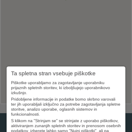
Ta spletna stran vsebuje piškotke
Piškotke uporabljamo za zagotavljanje uporabniku
prijaznih spletnih storitev, ki izboljšujejo uporabnikovo
izkušnjo.
Pridobljene informacije in podatke bomo skrbno varovali
ter jih uporabljali izključno za potrebe zagotavljanja spletne
storitve, analizo uporabe, oglasnih sistemov in
funkcionalnosti.
S klikom na "Strinjam se" se strinjate z uporabo piškotkov,
01 3000 200
aktiviranjem zunanjih spletnih storitev in prenosom osebnih
podatkov, izberete lahko samo "Nujni piškotki", ali pa