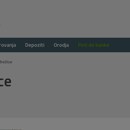
rovanja
Depoziti
Orodja
Poti do banke
Brežice
ce