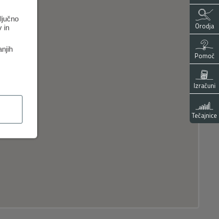
ključno
Orodja
 in
anjih
Pomoč
Izračuni
Tečajnice