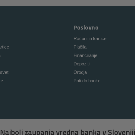
Poslovno
Računi in kartice
rtice
Plačila
a
Financiranje
Depoziti
sveti
Orodja
ke
Poti do banke
Najbolj zaupanja vredna banka v Slovenij