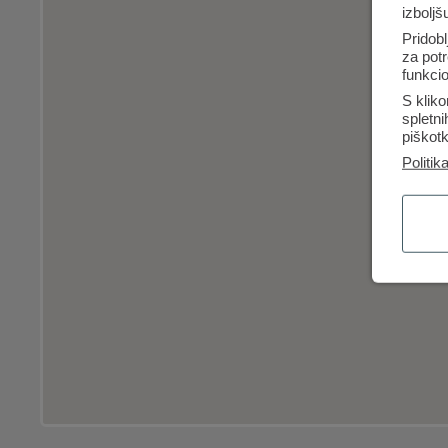
izboljš
Pridobl
za potr
funkcio
S kliko
spletn
piškotk
Politik