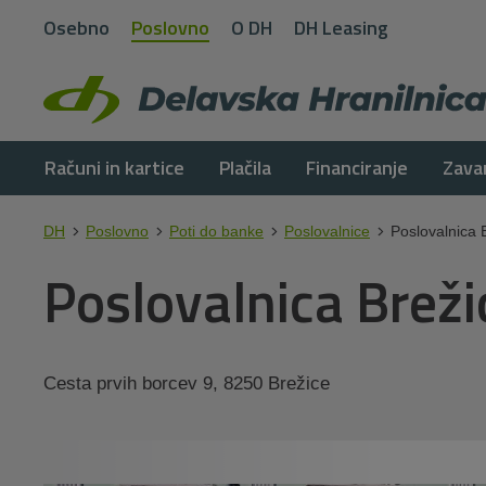
Osebno
Poslovno
O DH
DH Leasing
Računi in kartice
Plačila
Financiranje
Zava
DH
Poslovno
Poti do banke
Poslovalnice
Poslovalnica 
Poslovalnica Breži
Cesta prvih borcev 9, 8250 Brežice