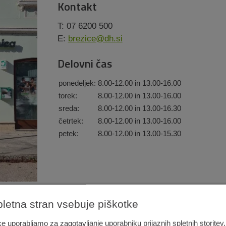
Kontakt
T: 07 6200 500
E:
brezice@dh.si
Delovni čas
ponedeljek:
8.00-12.00 in 13.00-16.00
torek:
8.00-12.00 in 13.00-16.00
sreda:
8.00-12.00 in 13.00-16.30
četrtek:
8.00-12.00 in 13.00-16.00
petek:
8.00-12.00 in 13.00-15.30
pletna stran vsebuje piškotke
e uporabljamo za zagotavljanje uporabniku prijaznih spletnih storitev,