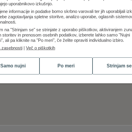
ujejo uporabnikovo izkušnjo.
jene informacije in podatke bomo skrbno varovali ter jih uporabljali iz
ebe zagotavljanja spletne storitve, analizo uporabe, oglasnih sistemov
nalnosti.
m na "Strinjam se" se strinjate z uporabo piškotkov, aktiviranjem zun
ih storitev in prenosom osebnih podatkov, izberete lahko samo "Nujni
i", ali pa kliknite na "Po meri", če želite opraviti individualno izbiro.
a zasebnosti
|
Več o piškotkih
Samo nujni
Po meri
Strinjam se