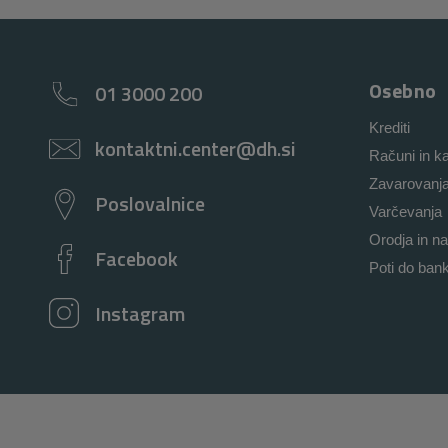
Osebno
01 3000 200
Krediti
kontaktni.center@dh.si
Računi in ka
Zavarovanj
Poslovalnice
Varčevanja
Orodja in na
Facebook
Poti do ban
Instagram