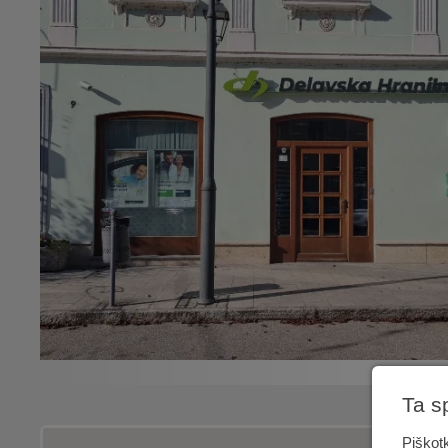
Ta s
Piškotk