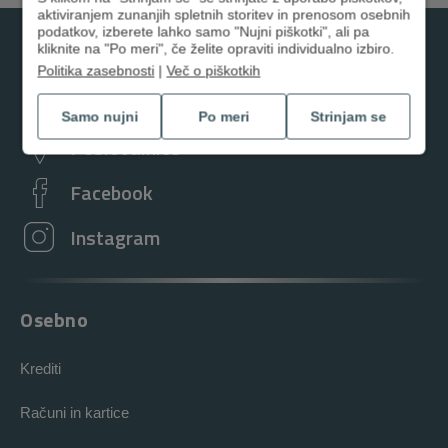
aktiviranjem zunanjih spletnih storitev in prenosom osebnih
podatkov, izberete lahko samo "Nujni piškotki", ali pa
kliknite na "Po meri", če želite opraviti individualno izbiro.
01 3000 200
Politika zasebnosti
|
Več o piškotkih
kontaktni.center@dh.si
Samo nujni
Po meri
Strinjam se
Poslovalnice
Facebook
Instagram
Osebno
Krediti
Računi in kartice