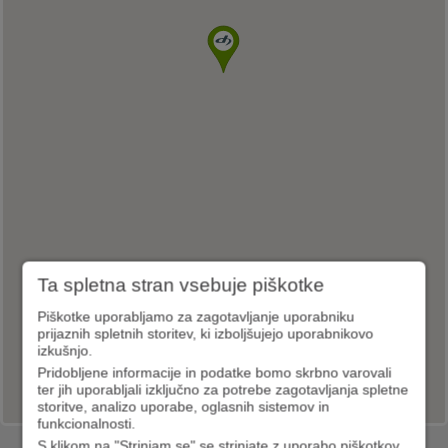
Ta spletna stran vsebuje piškotke
Piškotke uporabljamo za zagotavljanje uporabniku
prijaznih spletnih storitev, ki izboljšujejo uporabnikovo
izkušnjo.
Pridobljene informacije in podatke bomo skrbno varovali
ter jih uporabljali izključno za potrebe zagotavljanja spletne
storitve, analizo uporabe, oglasnih sistemov in
funkcionalnosti.
S klikom na "Strinjam se" se strinjate z uporabo piškotkov,