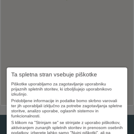
Ta spletna stran vsebuje piškotke
Piškotke uporabljamo za zagotavljanje uporabniku
prijaznih spletnih storitev, ki izboljšujejo uporabnikovo
izkušnjo.
Pridobljene informacije in podatke bomo skrbno varovali
ter jih uporabljali izključno za potrebe zagotavljanja spletne
storitve, analizo uporabe, oglasnih sistemov in
funkcionalnosti.
S klikom na "Strinjam se" se strinjate z uporabo piškotkov,
01 3000 200
aktiviranjem zunanjih spletnih storitev in prenosom osebnih
podatkov, izberete lahko samo "Nujni piškotki", ali pa