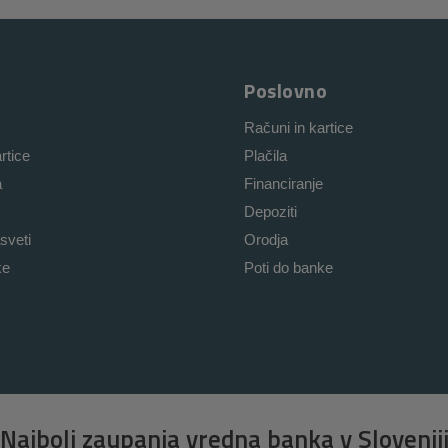
Poslovno
Računi in kartice
rtice
Plačila
a
Financiranje
Depoziti
sveti
Orodja
ke
Poti do banke
Najbolj zaupanja vredna banka v Slovenij