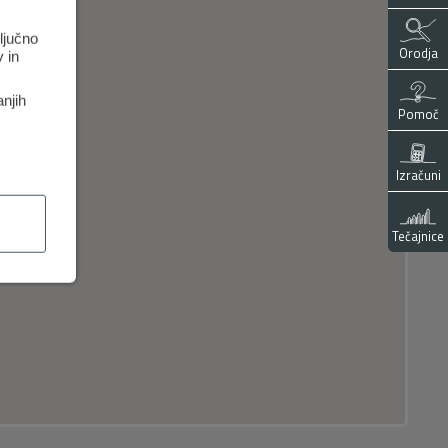
ključno
Orodja
 in
anjih
Pomoč
Izračuni
Tečajnice