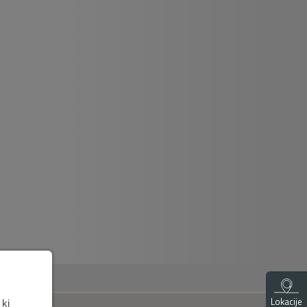
Lokacije
 ki