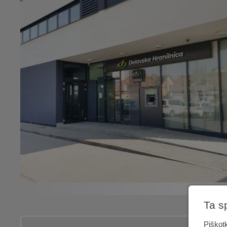
Ta s
Piškotk