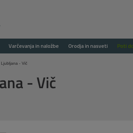
Varčevanja in naložbe
Orodja in nasveti
Poti d
Ljubljana - Vič
ana - Vič