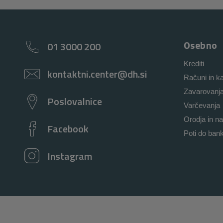
Osebno
01 3000 200
Krediti
kontaktni.center@dh.si
Računi in ka
Zavarovanj
Poslovalnice
Varčevanja
Orodja in na
Facebook
Poti do ban
Instagram