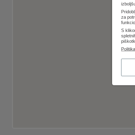
izboljš
Pridobl
za potr
funkcio
S kliko
spletn
piškotk
Politik