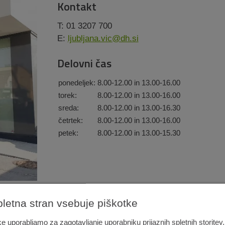
Kontakt
T: 01 3207 700
E:
ljubljana.vic@dh.si
Delovni čas
ponedeljek:
8.00-12.00 in 13.00-16.00
torek:
8.00-12.00 in 13.00-16.00
sreda:
8.00-12.00 in 13.00-16.30
četrtek:
8.00-12.00 in 13.00-16.00
petek:
8.00-12.00 in 13.00-15.30
pletna stran vsebuje piškotke
e uporabljamo za zagotavljanje uporabniku prijaznih spletnih storitev,