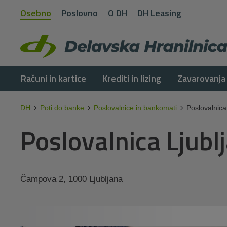
Osebno
Poslovno
O DH
DH Leasing
Računi in kartice
Krediti in lizing
Zavarovanja
DH
Poti do banke
Poslovalnice in bankomati
Poslovalnica 
Poslovalnica Ljublj
Čampova 2, 1000 Ljubljana