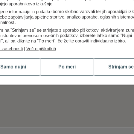
ujejo uporabnikovo izkušnjo.
jene informacije in podatke bomo skrbno varovali ter jih uporabljali iz
ebe zagotavljanja spletne storitve, analizo uporabe, oglasnih sistemov
nalnosti.
m na "Strinjam se" se strinjate z uporabo piškotkov, aktiviranjem zun
ih storitev in prenosom osebnih podatkov, izberete lahko samo "Nujni
i", ali pa kliknite na "Po meri", če želite opraviti individualno izbiro.
a zasebnosti
|
Več o piškotkih
Samo nujni
Po meri
Strinjam se