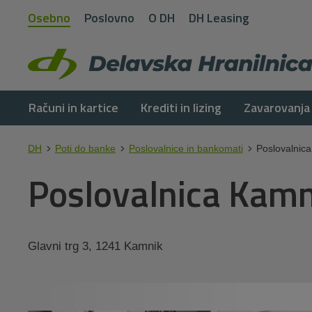
Osebno
Poslovno
O DH
DH Leasing
Računi in kartice
Krediti in lizing
Zavarovanja
DH
Poti do banke
Poslovalnice in bankomati
Poslovalnic
Poslovalnica Kamn
Glavni trg 3, 1241 Kamnik