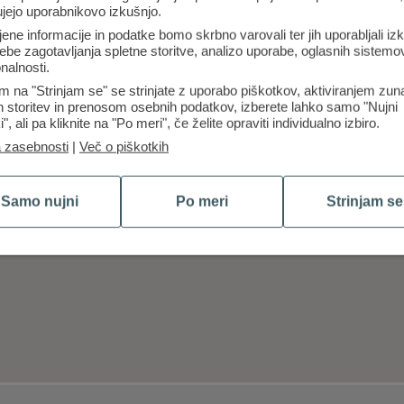
ujejo uporabnikovo izkušnjo.
jene informacije in podatke bomo skrbno varovali ter jih uporabljali iz
ebe zagotavljanja spletne storitve, analizo uporabe, oglasnih sistemov
nalnosti.
m na "Strinjam se" se strinjate z uporabo piškotkov, aktiviranjem zun
ih storitev in prenosom osebnih podatkov, izberete lahko samo "Nujni
i", ali pa kliknite na "Po meri", če želite opraviti individualno izbiro.
a zasebnosti
|
Več o piškotkih
Samo nujni
Po meri
Strinjam se