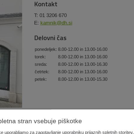
Kontakt
T: 01 3206 670
E:
kamnik@dh.si
Delovni čas
ponedeljek:
8.00-12.00 in 13.00-16.00
torek:
8.00-12.00 in 13.00-16.00
sreda:
8.00-12.00 in 13.00-16.30
četrtek:
8.00-12.00 in 13.00-16.00
petek:
8.00-12.00 in 13.00-15.30
pletna stran vsebuje piškotke
e uporabljamo za zagotavljanje uporabniku prijaznih spletnih storitev,