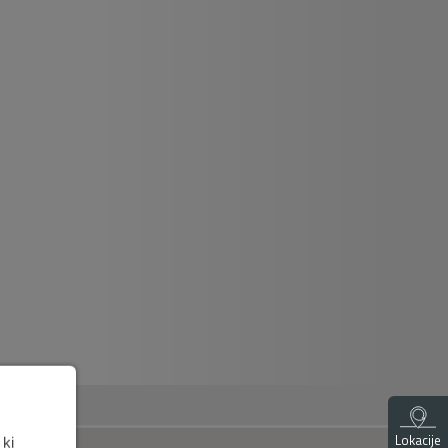
Lokacije
 ki