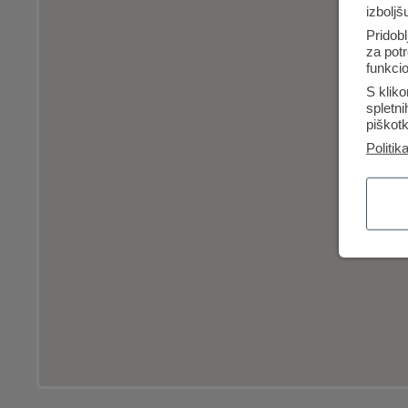
izboljš
Pridobl
za potr
funkcio
S kliko
spletn
piškotk
Politik