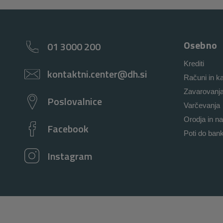
Osebno
01 3000 200
Krediti
kontaktni.center@dh.si
Računi in ka
Zavarovanj
Poslovalnice
Varčevanja
Orodja in na
Facebook
Poti do ban
Instagram