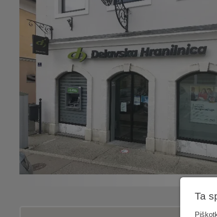
Ta s
Piškotk