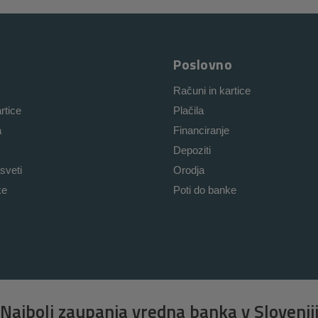
Poslovno
Računi in kartice
rtice
Plačila
a
Financiranje
Depoziti
sveti
Orodja
ke
Poti do banke
Najbolj zaupanja vredna banka v Slovenij