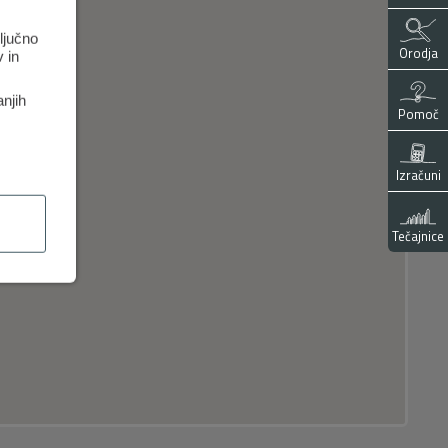
ključno
Orodja
 in
anjih
Pomoč
Izračuni
Tečajnice