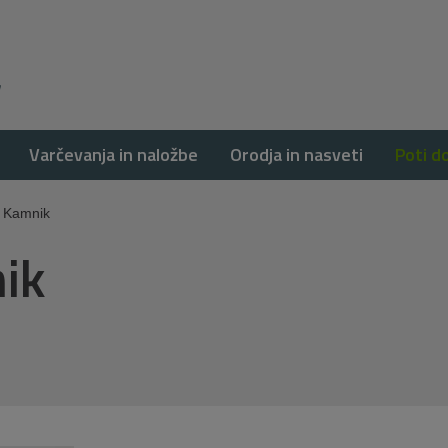
Varčevanja in naložbe
Orodja in nasveti
Poti d
a Kamnik
ik