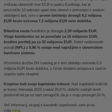
znižanju obrestnih mer ECB in padcu Euriborja, kar je
povzročilo 10-odstotni upad neto obresti v primerjavi z enakim
obdobjem lani, smo v
prvem četrtletju dosegli 9,2 milijona
EUR bruto oziroma 7,2 milijona EUR neto dobička.
Bilančna vsota
hranilnice je dosegla
2,39 milijarde EUR
.
Vloge komitentov so se povečale za 16 milijonov EUR,
kreditni portfelj pa za 32 milijonov EUR
. Delež nedonosnih
posojil
(NPL) z 0,96 % ostaja med najnižjimi v slovenskem
bančnem sistemu
.
Hčerinska družba DH Leasing je v tem obdobju ustvarila 0,3
milijona EUR bruto dobička, s čimer dodatno prispeva k rasti in
uspehu naše skupine.
Krepimo tudi svojo kapitalsko trdnost.
Naš kapitalski količnik
je konec februarja 2025 znašal 20,8 %, dobički zadnjih dveh
poslovnih let pa so nam omogočili, da je v maju presegel 24 %.
Več informacij, skupaj s kazalniki uspešnosti, vam je na
voljo
tukaj
.