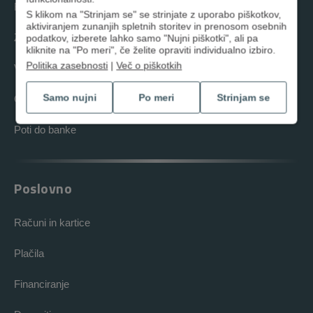
Računi in kartice
S klikom na "Strinjam se" se strinjate z uporabo piškotkov,
aktiviranjem zunanjih spletnih storitev in prenosom osebnih
Zavarovanja
podatkov, izberete lahko samo "Nujni piškotki", ali pa
kliknite na "Po meri", če želite opraviti individualno izbiro.
Politika zasebnosti
|
Več o piškotkih
Varčevanja
Samo nujni
Po meri
Strinjam se
Orodja in nasveti
Poti do banke
Poslovno
Računi in kartice
Plačila
Financiranje