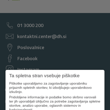
01 3000 200
kontaktni.center@dh.si
Poslovalnice
Facebook
Instagram
Ta spletna stran vsebuje piškotke
Piškotke uporabljamo za zagotavljanje uporabniku
prijaznih spletnih storitev, ki izboljšujejo uporabnikovo
Osebno
izkušnjo.
Pridobljene informacije in podatke bomo skrbno varovali
ter jih uporabljali izključno za potrebe zagotavljanja spletne
Krediti
storitve, analizo uporabe, oglasnih sistemov in
funkcionalnosti.