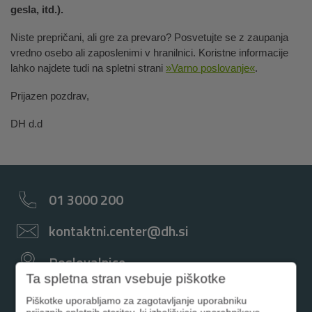
gesla, itd.).
Niste prepričani, ali gre za prevaro? Posvetujte se z zaupanja
vredno osebo ali zaposlenimi v hranilnici. Koristne informacije
lahko najdete tudi na spletni strani
»Varno poslovanje«
.
Prijazen pozdrav,
DH d.d
01 3000 200
kontaktni.center@dh.si
Poslovalnice
Ta spletna stran vsebuje piškotke
Facebook
Piškotke uporabljamo za zagotavljanje uporabniku