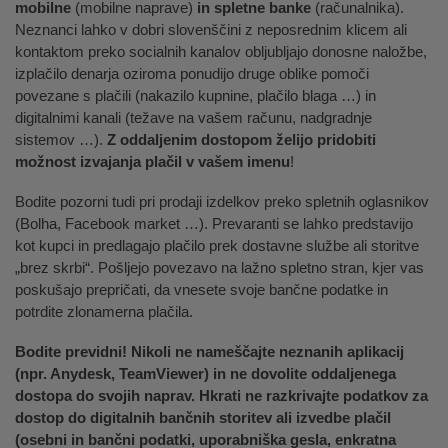
mobilne
(mobilne naprave)
in spletne banke
(računalnika).
Neznanci lahko v dobri slovenščini z neposrednim klicem ali
kontaktom preko socialnih kanalov obljubljajo donosne naložbe,
izplačilo denarja oziroma ponudijo druge oblike pomoči
povezane s plačili (nakazilo kupnine, plačilo blaga …) in
digitalnimi kanali (težave na vašem računu, nadgradnje
sistemov …).
Z oddaljenim dostopom želijo pridobiti
možnost izvajanja plačil v vašem imenu
!
Bodite pozorni tudi pri prodaji izdelkov preko spletnih oglasnikov
(Bolha, Facebook market …). Prevaranti se lahko predstavijo
kot kupci in predlagajo plačilo prek dostavne službe ali storitve
„brez skrbi“. Pošljejo povezavo na lažno spletno stran, kjer vas
poskušajo prepričati, da vnesete svoje bančne podatke in
potrdite zlonamerna plačila.
Bodite previdni! Nikoli ne nameščajte neznanih aplikacij
(npr. Anydesk, TeamViewer) in ne dovolite oddaljenega
dostopa do svojih naprav. Hkrati ne razkrivajte podatkov za
dostop do digitalnih bančnih storitev ali izvedbe plačil
(osebni in bančni podatki, uporabniška gesla, enkratna