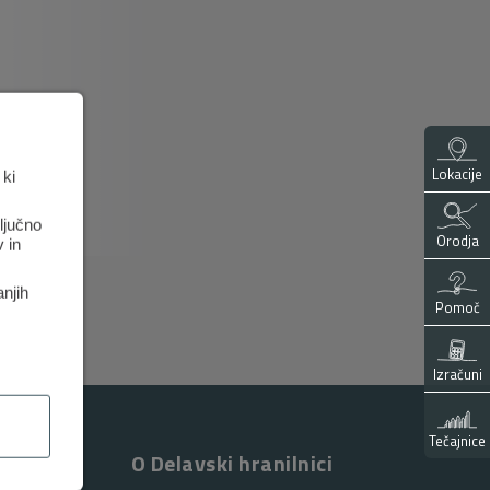
Lokacije
 ki
ključno
Orodja
 in
anjih
Pomoč
Izračuni
Tečajnice
O Delavski hranilnici