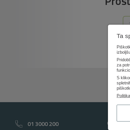
Pros
Ta s
Piškotk
izboljš
Pridobl
za potr
funkcio
S kliko
spletn
piškotk
Politik
Osebno
01 3000 200