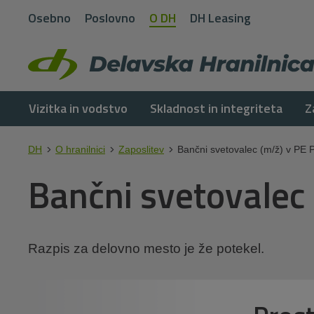
Osebno
Poslovno
O DH
DH Leasing
Vizitka in vodstvo
Skladnost in integriteta
Z
DH
O hranilnici
Zaposlitev
Bančni svetovalec (m/ž) v PE P
Bančni svetovalec 
Razpis za delovno mesto je že potekel.