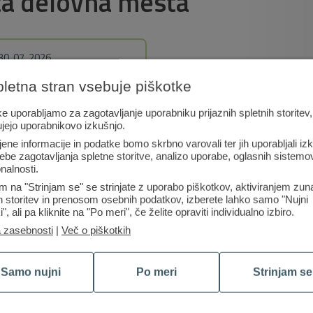
ta delovna mesta
30. 07. 2026
Strokovni sodelavec v
pletna stran vsebuje piškotke
kontaktnem centru
(m/ž)
e uporabljamo za zagotavljanje uporabniku prijaznih spletnih storitev,
ujejo uporabnikovo izkušnjo.
jene informacije in podatke bomo skrbno varovali ter jih uporabljali iz
ebe zagotavljanja spletne storitve, analizo uporabe, oglasnih sistemov
nalnosti.
m na "Strinjam se" se strinjate z uporabo piškotkov, aktiviranjem zun
ih storitev in prenosom osebnih podatkov, izberete lahko samo "Nujni
i", ali pa kliknite na "Po meri", če želite opraviti individualno izbiro.
a zasebnosti
|
Več o piškotkih
Samo nujni
Po meri
Strinjam se
Poslovno