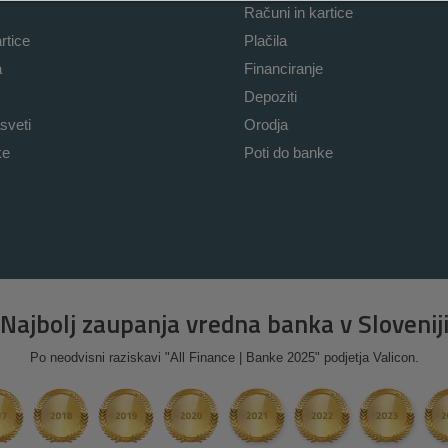
Računi in kartice
rtice
Plačila
a
Financiranje
Depoziti
sveti
Orodja
ke
Poti do banke
Najbolj zaupanja vredna banka v Slovenij
Po neodvisni raziskavi "All Finance | Banke 2025" podjetja Valicon.