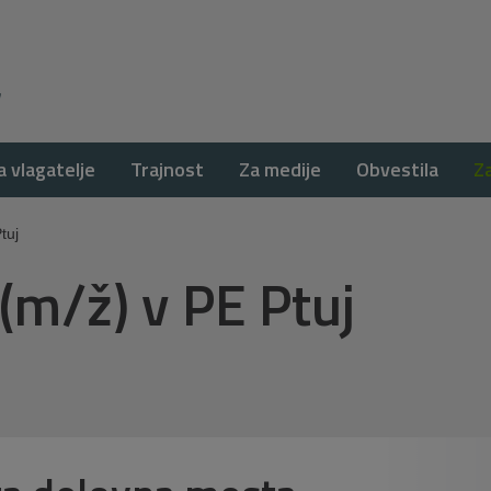
a vlagatelje
Trajnost
Za medije
Obvestila
Z
tuj
(m/ž) v PE Ptuj