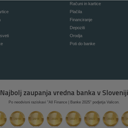
Računi in kartice
rtice
Plačila
a
Financiranje
Depoziti
sveti
Orodja
ke
Poti do banke
Najbolj zaupanja vredna banka v Slovenij
Po neodvisni raziskavi "All Finance | Banke 2025" podjetja Valicon.