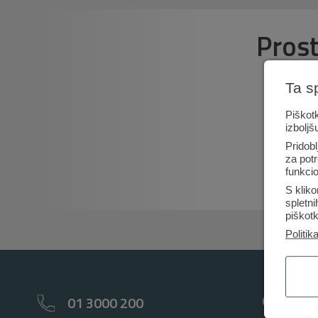
Pros
Ta s
Piškotk
izboljš
Pridobl
za potr
funkcio
S kliko
spletn
piškotk
Politik
Osebno
01 3000 200