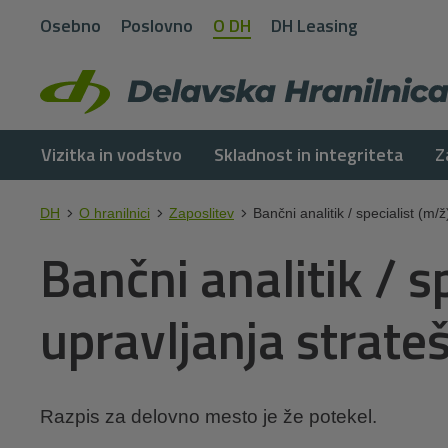
Osebno
Poslovno
O DH
DH Leasing
Vizitka in vodstvo
Skladnost in integriteta
Z
DH
O hranilnici
Zaposlitev
Bančni analitik / specialist (m/ž
Bančni analitik / s
upravljanja strate
Razpis za delovno mesto je že potekel.