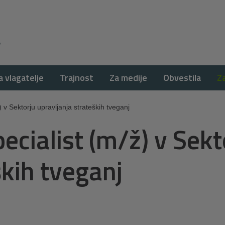
a vlagatelje
Trajnost
Za medije
Obvestila
Z
) v Sektorju upravljanja strateških tveganj
pecialist (m/ž) v Sekt
ških tveganj