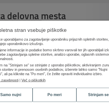
ta delovna mesta
pletna stran vsebuje piškotke
30. 07. 2026
e uporabljamo za zagotavljanje uporabniku prijaznih spletnih storitev,
Strokovni sodelavec v
ujejo uporabnikovo izkušnjo.
kontaktnem centru
jene informacije in podatke bomo skrbno varovali ter jih uporabljali iz
(m/ž)
ebe zagotavljanja spletne storitve, analizo uporabe, oglasnih sistemov
nalnosti.
m na "Strinjam se" se strinjate z uporabo piškotkov, aktiviranjem zun
ih storitev in prenosom osebnih podatkov, izberete lahko samo "Nujni
i", ali pa kliknite na "Po meri", če želite opraviti individualno izbiro.
a zasebnosti
|
Več o piškotkih
Samo nujni
Po meri
Strinjam se
Poslovno