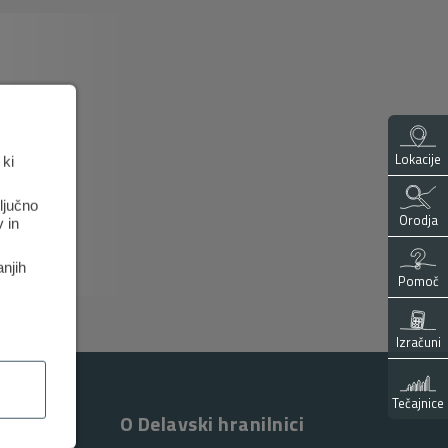
Lokacije
 ki
ključno
Orodja
 in
anjih
Pomoč
Izračuni
Tečajnice
O Delavski hranilnici