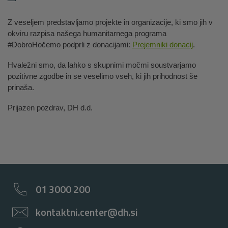
Z veseljem predstavljamo projekte in organizacije, ki smo jih v
okviru razpisa našega humanitarnega programa
#DobroHočemo podprli z donacijami:
Prejemniki donacij
.
Hvaležni smo, da lahko s skupnimi močmi soustvarjamo
pozitivne zgodbe in se veselimo vseh, ki jih prihodnost še
prinaša.
Prijazen pozdrav, DH d.d.
01 3000 200
kontaktni.center@dh.si