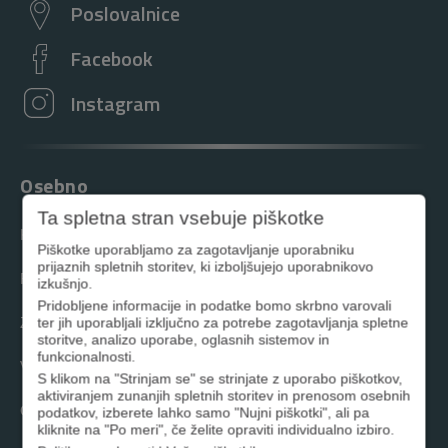
Poslovalnice
Facebook
Instagram
Osebno
Ta spletna stran vsebuje piškotke
Krediti
Piškotke uporabljamo za zagotavljanje uporabniku
prijaznih spletnih storitev, ki izboljšujejo uporabnikovo
Računi in kartice
izkušnjo.
Pridobljene informacije in podatke bomo skrbno varovali
Zavarovanja
ter jih uporabljali izključno za potrebe zagotavljanja spletne
storitve, analizo uporabe, oglasnih sistemov in
funkcionalnosti.
Varčevanja
S klikom na "Strinjam se" se strinjate z uporabo piškotkov,
aktiviranjem zunanjih spletnih storitev in prenosom osebnih
Orodja in nasveti
podatkov, izberete lahko samo "Nujni piškotki", ali pa
kliknite na "Po meri", če želite opraviti individualno izbiro.