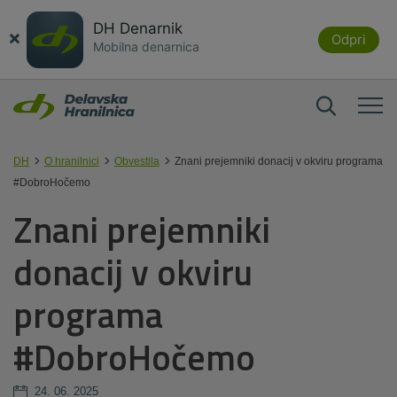
DH Denarnik
×
Odpri
Mobilna denarnica
DH
O hranilnici
Obvestila
Znani prejemniki donacij v okviru programa
#DobroHočemo
Znani prejemniki
donacij v okviru
programa
#DobroHočemo
24. 06. 2025