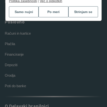
Politika zasebnosti
|
Več o piškotkih
Poti do banke
Samo nujni
Po meri
Strinjam se
Poslovno
Računi in kartice
Plačila
Financiranje
Depoziti
Orodja
Poti do banke
O Delavski hranilnici