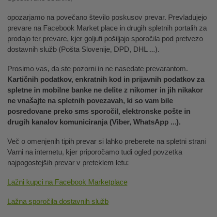
opozarjamo na povečano število poskusov prevar. Prevladujejo
prevare na Facebook Market place in drugih spletnih portalih za
prodajo ter prevare, kjer goljufi pošiljajo sporočila pod pretvezo
dostavnih služb (Pošta Slovenije, DPD, DHL ...).
Prosimo vas, da ste pozorni in ne nasedate prevarantom.
Kartičnih podatkov, enkratnih kod in prijavnih podatkov za
spletne in mobilne banke ne delite z nikomer in jih nikakor
ne vnašajte na spletnih povezavah, ki so vam bile
posredovane preko sms sporočil, elektronske pošte in
drugih kanalov komuniciranja (Viber, WhatsApp ...).
Več o omenjenih tipih prevar si lahko preberete na spletni strani
Varni na internetu, kjer priporočamo tudi ogled povzetka
najpogostejših prevar v preteklem letu:
Lažni kupci na Facebook Marketplace
Lažna sporočila dostavnih služb