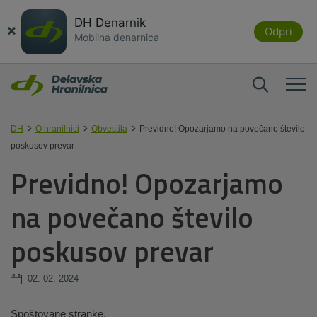
DH Denarnik
×
Odpri
Mobilna denarnica
DH
O hranilnici
Obvestila
Previdno! Opozarjamo na povečano število
poskusov prevar
Previdno! Opozarjamo
na povečano število
poskusov prevar
02. 02. 2024
Spoštovane stranke,