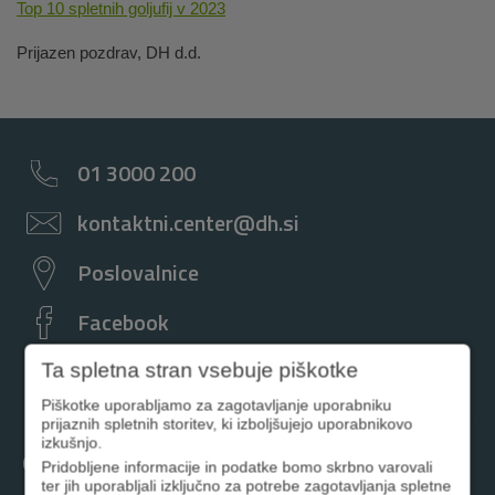
Top 10 spletnih goljufij v 2023
Prijazen pozdrav, DH d.d.
01 3000 200
kontaktni.center@dh.si
Poslovalnice
Facebook
Instagram
Ta spletna stran vsebuje piškotke
Piškotke uporabljamo za zagotavljanje uporabniku
prijaznih spletnih storitev, ki izboljšujejo uporabnikovo
izkušnjo.
Osebno
Pridobljene informacije in podatke bomo skrbno varovali
ter jih uporabljali izključno za potrebe zagotavljanja spletne