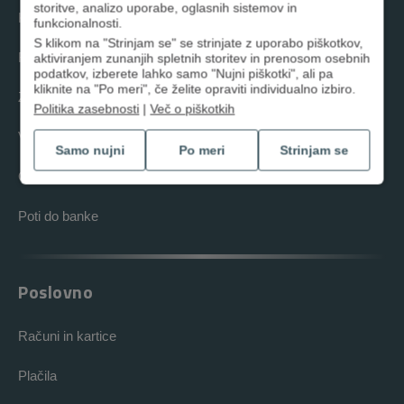
storitve, analizo uporabe, oglasnih sistemov in
Krediti
funkcionalnosti.
S klikom na "Strinjam se" se strinjate z uporabo piškotkov,
Računi in kartice
aktiviranjem zunanjih spletnih storitev in prenosom osebnih
podatkov, izberete lahko samo "Nujni piškotki", ali pa
kliknite na "Po meri", če želite opraviti individualno izbiro.
Zavarovanja
Politika zasebnosti
|
Več o piškotkih
Varčevanja
Samo nujni
Po meri
Strinjam se
Orodja in nasveti
Poti do banke
Poslovno
Računi in kartice
Plačila