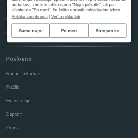
podatkov, izberete lahko samo "Nujni piškotki", ali pa
Varčevanja
kliknite na "Po meri", če želite opraviti individualno izbiro.
Politika zasebnosti
|
Več o piškotkih
Orodja in nasveti
Samo nujni
Po meri
Strinjam se
Poti do banke
Poslovno
Računi in kartice
Plačila
Financiranje
Depoziti
Orodja