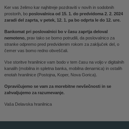
Ker vas želimo kar najhitreje pozdraviti v novih in sodobnih
prostorih, bo
poslovalnica od 15. 1. do predvidoma 2. 2. 2024
zaradi del zaprta, v petek, 12. 1. pa bo odprta le do 12. ure.
Bankomat pri poslovalnici bo v času zaprtja deloval
nemoteno,
prav tako se bomo potrudili, da poslovalnico za
stranke odpremo pred predvidenim rokom za zaključek del, o
čemer vas bomo redno obveščali.
Vse storitve hranilnice vam bodo v tem času na voljo v digitalnih
kanalih (mobilna in spletna banka, mobilna denarnica) in ostalih
enotah hranilnice (Postojna, Koper, Nova Gorica).
Opravičujemo se vam za morebitne nevšečnosti in se
zahvaljujemo za razumevanje.
Vaša Delavska hranilnica