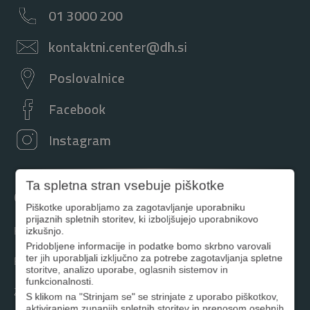
01 3000 200
kontaktni.center@dh.si
Poslovalnice
Facebook
Instagram
Ta spletna stran vsebuje piškotke
Osebno
Piškotke uporabljamo za zagotavljanje uporabniku
prijaznih spletnih storitev, ki izboljšujejo uporabnikovo
Krediti
izkušnjo.
Pridobljene informacije in podatke bomo skrbno varovali
ter jih uporabljali izključno za potrebe zagotavljanja spletne
Računi in kartice
storitve, analizo uporabe, oglasnih sistemov in
funkcionalnosti.
Zavarovanja
S klikom na "Strinjam se" se strinjate z uporabo piškotkov,
aktiviranjem zunanjih spletnih storitev in prenosom osebnih