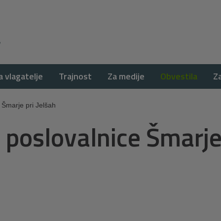
a vlagatelje
Trajnost
Za medije
Obvestila
Z
 Šmarje pri Jelšah
u poslovalnice Šmarje