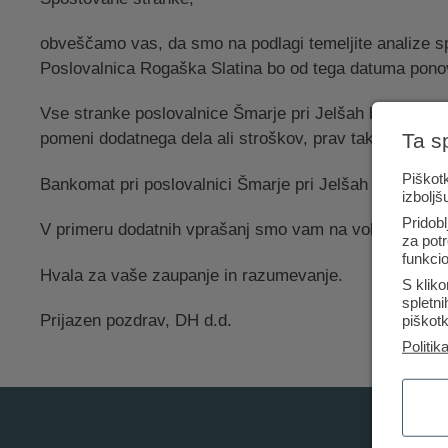
obveščamo vas, da smo na podlagi temeljite analize spr
Poslovalnica Rogaška Slatina bo od tega datuma ponov
Vse stranke poslovalnice Šmarje pri Jelšah bodo sam
Ta s
pomeni dodatnega dela ali stroškov, prav tako ostajajo
Piškotk
Bankomat pri poslovalnici Šmarje pri Jelšah bo zaenkrat
izboljš
Pridobl
V primeru dodatnih vprašanj smo vam na voljo v obeh po
za potr
funkcio
Hvala za vaše zaupanje in razumevanje.
S kliko
spletn
Prijazen pozdrav, DH d.d.
piškotk
Politik