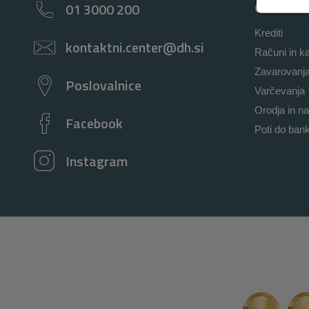
Osebno
01 3000 200
Krediti
kontaktni.center@dh.si
Računi in ka
Zavarovanj
Poslovalnice
Varčevanja
Orodja in na
Facebook
Poti do ban
Instagram