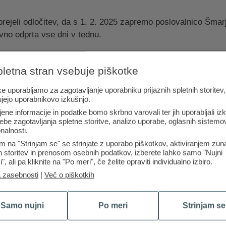
ejeli odločitev, da s 1. 2. 2025 zapremo poslovalnico Šmarj
no odprta vse dni v tednu.
odejno prenesene v poslovalnico Rogaška Slatina. Prenos p
pletna stran vsebuje piškotke
 nespremenjene vse pogodbe, storitve, številke računov in pla
e uporabljamo za zagotavljanje uporabniku prijaznih spletnih storitev,
 še naprej na voljo na obstoječi lokaciji.
ujejo uporabnikovo izkušnjo.
jene informacije in podatke bomo skrbno varovali ter jih uporabljali iz
slovalnicah, na tel. št. 01 3000 200 ali na el. naslovu
kont
ebe zagotavljanja spletne storitve, analizo uporabe, oglasnih sistemov
nalnosti.
m na "Strinjam se" se strinjate z uporabo piškotkov, aktiviranjem zun
ih storitev in prenosom osebnih podatkov, izberete lahko samo "Nujni
i", ali pa kliknite na "Po meri", če želite opraviti individualno izbiro.
a zasebnosti
|
Več o piškotkih
Samo nujni
Po meri
Strinjam se