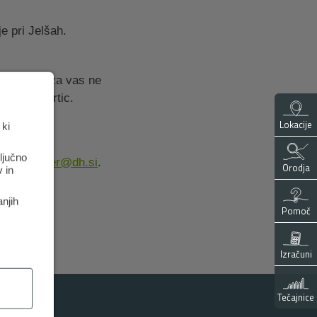
e pri Jelšah.
oslovanja za vas ne
čilnih kartic.
Lokacije
 ki
ključno
aktni.center@dh.si
.
Orodja
 in
anjih
Pomoč
Izračuni
Tečajnice