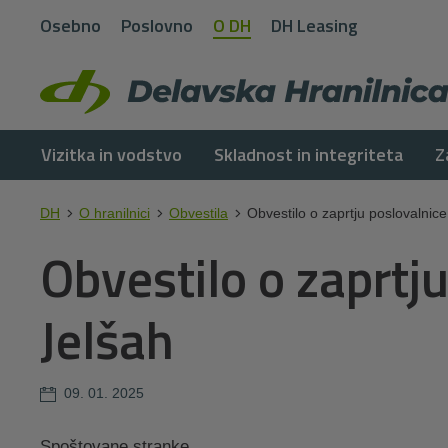
Osebno
Poslovno
O DH
DH Leasing
Vizitka in vodstvo
Skladnost in integriteta
Z
DH
O hranilnici
Obvestila
Obvestilo o zaprtju poslovalnice
Obvestilo o zaprtj
Jelšah
09. 01. 2025
Spoštovane stranke,