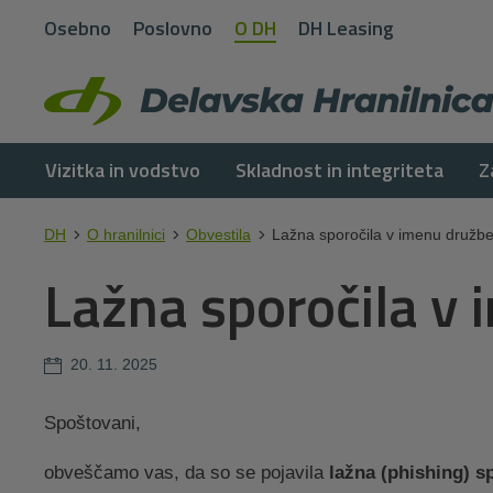
Osebno
Poslovno
O DH
DH Leasing
Vizitka in vodstvo
Skladnost in integriteta
Z
DH
O hranilnici
Obvestila
Lažna sporočila v imenu družb
Lažna sporočila v
20. 11. 2025
Spoštovani,
obveščamo vas, da so se pojavila
lažna (phishing) s