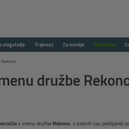
a vlagatelje
Trajnost
Za medije
Obvestila
Z
e Rekono
 imenu družbe Rekon
poročila
v imenu družbe
Rekono
, v katerih vas pošiljatelji 