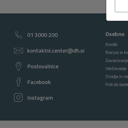
Osebno
01 3000 200
Krediti
kontaktni.center@dh.si
Računi in ka
Zavarovanj
Poslovalnice
Varčevanja
Orodja in na
Facebook
Poti do ban
Instagram