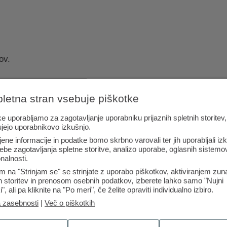
ov.
pletna stran vsebuje piškotke
 na tel. št.
01 3000 200
.
e uporabljamo za zagotavljanje uporabniku prijaznih spletnih storitev,
ujejo uporabnikovo izkušnjo.
jene informacije in podatke bomo skrbno varovali ter jih uporabljali iz
ebe zagotavljanja spletne storitve, analizo uporabe, oglasnih sistemov
vezavi:
Sumite, da je prišlo do zlorabe vašega računa Rekon
nalnosti.
 200
ali na e-naslov
kontaktni.center@dh.si
.
m na "Strinjam se" se strinjate z uporabo piškotkov, aktiviranjem zun
ih storitev in prenosom osebnih podatkov, izberete lahko samo "Nujni
i", ali pa kliknite na "Po meri", če želite opraviti individualno izbiro.
a zasebnosti
|
Več o piškotkih