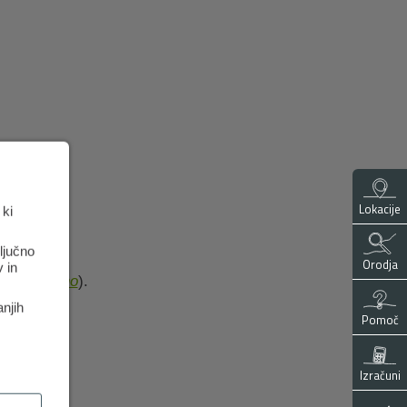
Lokacije
 ki
ključno
Orodja
 in
o? - Rekono
).
anjih
Pomoč
Izračuni