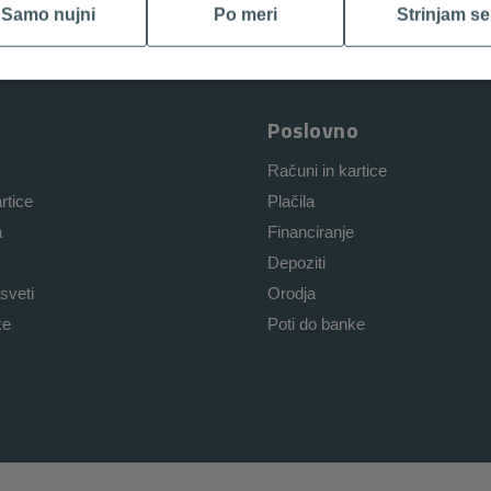
Samo nujni
Po meri
Strinjam se
Poslovno
Računi in kartice
rtice
Plačila
a
Financiranje
Depoziti
sveti
Orodja
ke
Poti do banke