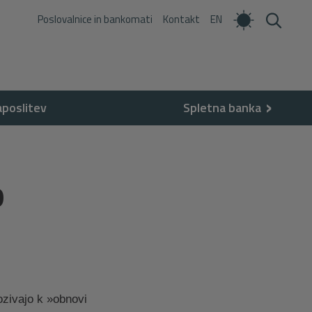
Poslovalnice in bankomati
Kontakt
EN
aposlitev
Spletna banka
o
pozivajo k »obnovi