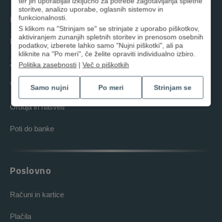
ter jih uporabljali izključno za potrebe zagotavljanja spletne
storitve, analizo uporabe, oglasnih sistemov in
funkcionalnosti.
Krediti
S klikom na "Strinjam se" se strinjate z uporabo piškotkov,
aktiviranjem zunanjih spletnih storitev in prenosom osebnih
Računi in kartice
podatkov, izberete lahko samo "Nujni piškotki", ali pa
kliknite na "Po meri", če želite opraviti individualno izbiro.
Zavarovanja
Politika zasebnosti
|
Več o piškotkih
Varčevanja
Samo nujni
Po meri
Strinjam se
Orodja in nasveti
Poti do banke
Poslovno
Računi in kartice
Plačila