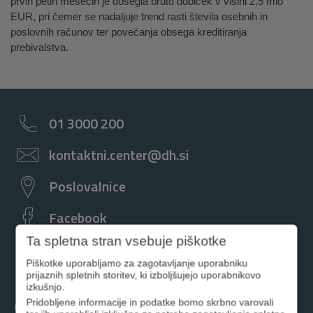
prvih petih mesecih je dosegla bruto dobiček v višini 2,5 mio
EUR, pri čemer se nadaljuje trend rasti števila osebnih in
poslovnih računov ter povečanja obsega kreditiranja
prebivalstva.
01 3000 200
kontaktni.center@dh.si
Poslovalnice
Facebook
Ta spletna stran vsebuje piškotke
Instagram
Piškotke uporabljamo za zagotavljanje uporabniku
prijaznih spletnih storitev, ki izboljšujejo uporabnikovo
izkušnjo.
Osebno
Pridobljene informacije in podatke bomo skrbno varovali