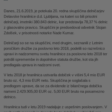
Danes, 21.6.2019, je potekala 20. redna skupščina delničarjev
Delavske hranilnice d.d. Ljubljana, na kateri so bili prisotni
delničarji, imetniki 380.843 delnic, kar predstavlja 78,37 % delnic
z glasovalno pravico. Skupščini je predsedoval odvetnik Stojan
Zdolšek, v prisotnosti notarke Nade Kumar.
Delničarji so se na skupščini, med drugim, seznanili z Letnim
poročilom družbe za poslovno leto 2018, podelili so razrešnico
upravi in nadzornemu svetu hranilnice za poslovno leto 2018 ter
potrdili spremembe in dopolnitve statuta družbe, kot sta jih
predlagala uprava in nadzorni svet.
V letu 2018 je hranilnica ustvarila dobiček v višini 5,4 mio EUR
bruto oz. 4,3 mio EUR neto. Skupščina je soglašala s
predlogom uprave, da se za dividende iz bilančnega dobička
nameni 2.429.905,00 EUR oz. 5,00 EUR bruto na posamezno
delnico.
Hranilnica tudi v letu 2019 nadaljuje z uspešnim poslovanjem. V