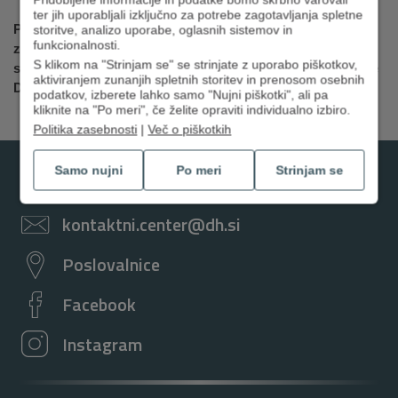
ter jih uporabljali izključno za potrebe zagotavljanja spletne
Predsednik uprave se je ob zaključku zahvalil delničarjem
storitve, analizo uporabe, oglasnih sistemov in
funkcionalnosti.
za izkazano zaupanje in podporo, ki ostajata ključna za
S klikom na "Strinjam se" se strinjate z uporabo piškotkov,
stabilno, varno in dolgoročno uspešno poslovanje Skupine
aktiviranjem zunanjih spletnih storitev in prenosom osebnih
DH.
podatkov, izberete lahko samo "Nujni piškotki", ali pa
kliknite na "Po meri", če želite opraviti individualno izbiro.
Politika zasebnosti
|
Več o piškotkih
Samo nujni
Po meri
Strinjam se
01 3000 200
kontaktni.center@dh.si
Poslovalnice
Facebook
Instagram