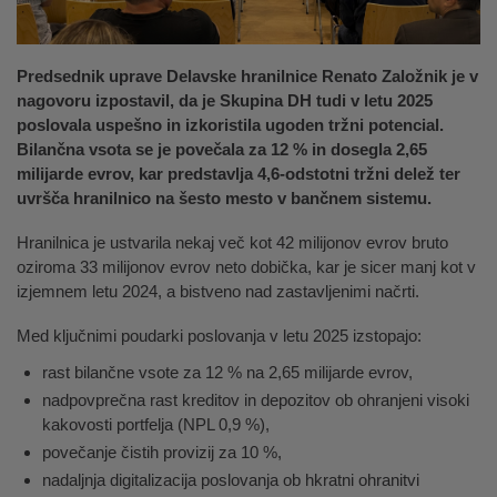
Predsednik uprave Delavske hranilnice Renato Založnik je v
nagovoru izpostavil, da je Skupina DH tudi v letu 2025
poslovala uspešno in izkoristila ugoden tržni potencial.
Bilančna vsota se je povečala za 12 % in dosegla 2,65
milijarde evrov, kar predstavlja 4,6-odstotni tržni delež ter
uvršča hranilnico na šesto mesto v bančnem sistemu.
Hranilnica je ustvarila nekaj več kot 42 milijonov evrov bruto
oziroma 33 milijonov evrov neto dobička, kar je sicer manj kot v
izjemnem letu 2024, a bistveno nad zastavljenimi načrti.
Med ključnimi poudarki poslovanja v letu 2025 izstopajo:
rast bilančne vsote za 12 % na 2,65 milijarde evrov,
nadpovprečna rast kreditov in depozitov ob ohranjeni visoki
kakovosti portfelja (NPL 0,9 %),
povečanje čistih provizij za 10 %,
nadaljnja digitalizacija poslovanja ob hkratni ohranitvi