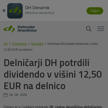
DH Denarnik
×
Odpri
Mobilna denarnica
DH
O hranilnici
Obvestila
Delničarji DH potrdili dividendo v višini
12,50 EUR na delnico
Delničarji DH potrdili
dividendo v višini 12,50
EUR na delnico
04. 06. 2026
Danes je v Ljubljani potekala
28. redna skupščina delničarjev